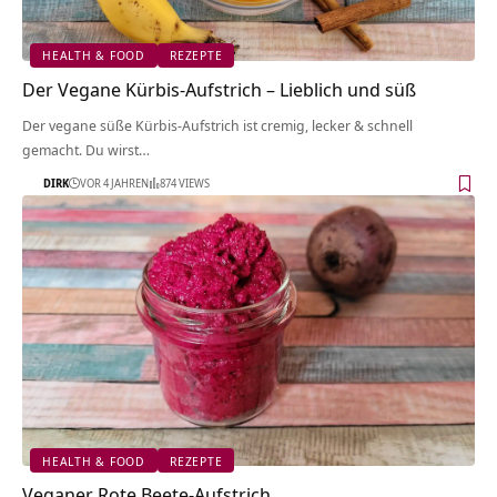
HEALTH & FOOD
REZEPTE
Der Vegane Kürbis-Aufstrich – Lieblich und süß
Der vegane süße Kürbis-Aufstrich ist cremig, lecker & schnell
gemacht. Du wirst…
DIRK
VOR 4 JAHREN
874 VIEWS
HEALTH & FOOD
REZEPTE
Veganer Rote Beete-Aufstrich