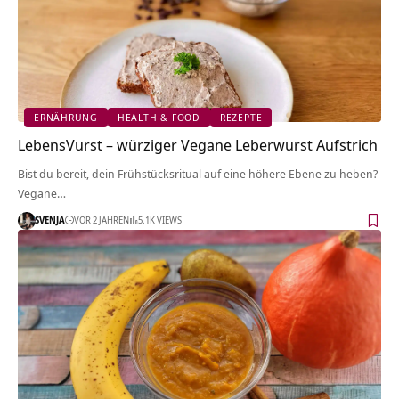
ERNÄHRUNG
HEALTH & FOOD
REZEPTE
LebensVurst – würziger Vegane Leberwurst Aufstrich
Bist du bereit, dein Frühstücksritual auf eine höhere Ebene zu heben?
Vegane…
SVENJA
VOR 2 JAHREN
5.1K VIEWS