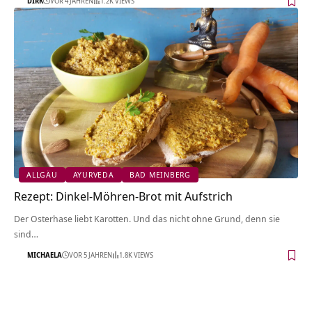
DIRK
VOR 4 JAHREN
1.2K VIEWS
ALLGÄU
AYURVEDA
BAD MEINBERG
Rezept: Dinkel-Möhren-Brot mit Aufstrich
Der Osterhase liebt Karotten. Und das nicht ohne Grund, denn sie
sind…
MICHAELA
VOR 5 JAHREN
1.8K VIEWS