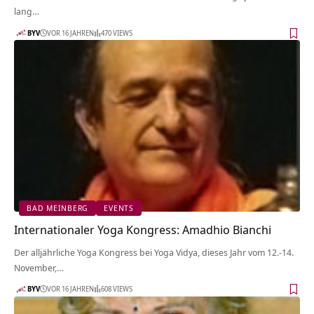
lang…
BYV
VOR 16 JAHREN
470 VIEWS
BAD MEINBERG
EVENTS
Internationaler Yoga Kongress: Amadhio Bianchi
Der alljährliche Yoga Kongress bei Yoga Vidya, dieses Jahr vom 12.-14.
November,…
BYV
VOR 16 JAHREN
608 VIEWS