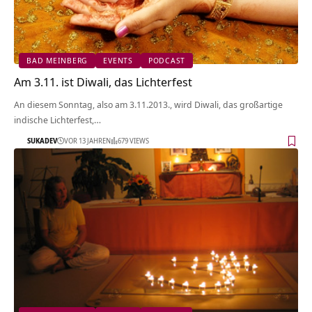
BAD MEINBERG
EVENTS
PODCAST
Am 3.11. ist Diwali, das Lichterfest
An diesem Sonntag, also am 3.11.2013., wird Diwali, das großartige
indische Lichterfest,…
SUKADEV
VOR 13 JAHREN
679 VIEWS