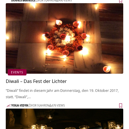
DENNIS BRÄNDLE
VOR 9 JAHREN
490 VIEWS
EVENTS
Diwali – Das Fest der Lichter
“Diwali” findet in diesem Jahr am Donnerstag, den 19. Oktober 2017,
statt. “Diwali”,…
YOGA-VIDYA
VOR 9 JAHREN
676 VIEWS