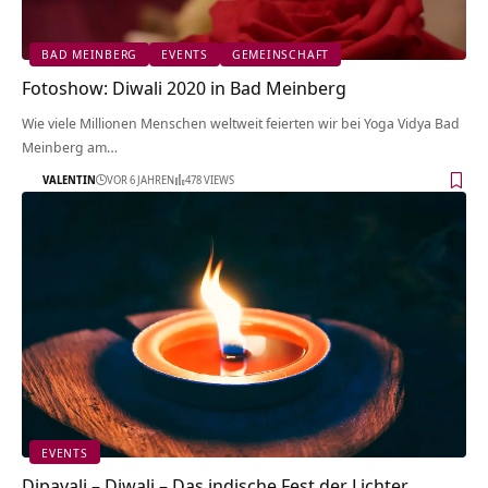
BAD MEINBERG
EVENTS
GEMEINSCHAFT
Fotoshow: Diwali 2020 in Bad Meinberg
Wie viele Millionen Menschen weltweit feierten wir bei Yoga Vidya Bad
Meinberg am…
VALENTIN
VOR 6 JAHREN
478 VIEWS
EVENTS
Dipavali – Diwali – Das indische Fest der Lichter