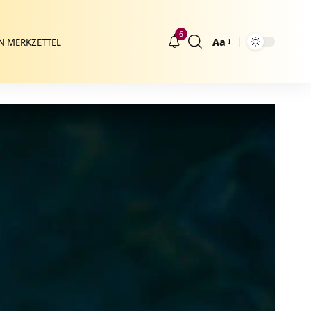
6
Aa
N MERKZETTEL
Größenänderung