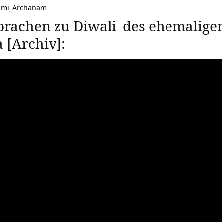
shmi_Archanam
sprachen zu
Diwali
des ehemaligen
 [Archiv]: