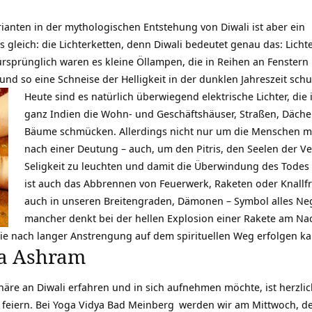
ianten in der mythologischen Entstehung von Diwali ist aber ein
s gleich: die Lichterketten, denn Diwali bedeutet genau das: Licht
ursprünglich waren es kleine Öllampen, die in Reihen an Fenstern
nd so eine Schneise der Helligkeit in der dunklen Jahreszeit schu
Heute sind es natürlich überwiegend elektrische Lichter, die 
ganz Indien die Wohn- und Geschäftshäuser, Straßen, Däche
Bäume schmücken. Allerdings nicht nur um die Menschen mit
nach einer Deutung – auch, um den Pitris, den Seelen der V
Seligkeit zu leuchten und damit die Überwindung des Todes 
ist auch das Abbrennen von Feuerwerk, Raketen oder Knallfr
auch in unseren Breitengraden, Dämonen – Symbol alles Neg
mancher denkt bei der hellen Explosion einer Rakete am Nac
die nach langer Anstrengung auf dem spirituellen Weg erfolgen ka
ga Ashram
re an Diwali erfahren und in sich aufnehmen möchte, ist herzlic
feiern. Bei
Yoga Vidya Bad Meinberg
werden wir am Mittwoch, den