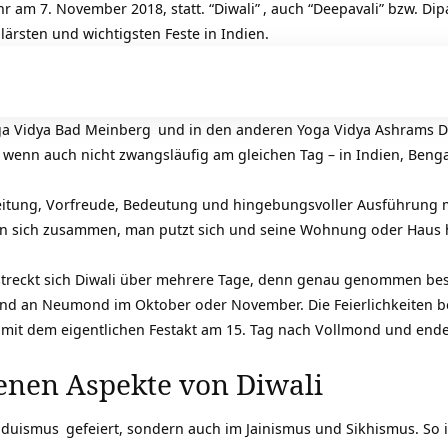
hr am 7. November 2018, statt.
“Diwali”
, auch “Deepavali” bzw. Dip
ulärsten und wichtigsten Feste in Indien.
a Vidya Bad Meinberg
und in den anderen
Yoga Vidya Ashrams
D
 wenn auch nicht zwangsläufig am gleichen Tag – in Indien, Beng
reitung, Vorfreude, Bedeutung und hingebungsvoller Ausführung
den sich zusammen, man putzt sich und seine Wohnung oder Haus h
treckt sich Diwali über mehrere Tage, denn genau genommen best
nend an Neumond im Oktober oder November. Die Feierlichkeiten 
mit dem eigentlichen Festakt am 15. Tag nach Vollmond und enden
enen Aspekte von Diwali
nduismus
gefeiert, sondern auch im Jainismus und Sikhismus. So i