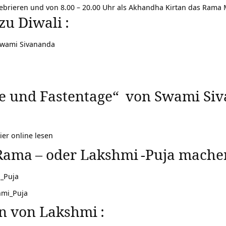
ebrieren und von 8.00 – 20.00 Uhr als Akhandha Kirtan das Rama M
 zu
Diwali
:
Swami Sivananda
e und Fastentage“
von Swami Siv
ier online lesen
Rama
– oder
Lakshmi
-Puja machen
a_Puja
hmi_Puja
n von
Lakshmi
: