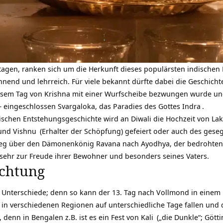
tagen, ranken sich um die Herkunft dieses populärsten indischen
annend und lehrreich. Für viele bekannt dürfte dabei die Geschich
esem Tag von Krishna mit einer Wurfscheibe bezwungen wurde un
 – eingeschlossen Svargaloka, das Paradies des Gottes
Indra
.
ischen Entstehungsgeschichte wird an Diwali die Hochzeit von
La
 und
Vishnu
(Erhalter der Schöpfung) gefeiert oder auch des ges
ieg über den Dämonenkönig Ravana nach Ayodhya, der bedrohten 
sehr zur Freude ihrer Bewohner und besonders seines Vaters.
uchtung
le Unterschiede; denn so kann der 13. Tag nach Vollmond in einem
 in verschiedenen Regionen auf unterschiedliche Tage fallen und 
, denn in Bengalen z.B. ist es ein Fest von
Kali
(„die Dunkle“; Götti