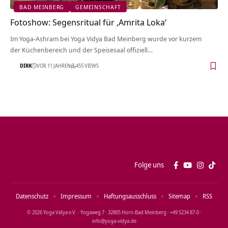
BAD MEINBERG
GEMEINSCHAFT
Fotoshow: Segensritual für ‚Amrita Loka‘
Im Yoga-Ashram bei Yoga Vidya Bad Meinberg wurde vor kurzem
der Küchenbereich und der Speisesaal offiziell…
DIRK
VOR 11 JAHREN
455 VIEWS
Folge uns
Datenschutz
Impressum
Haftungsausschluss
Sitemap
RSS
© 2026 Yoga Vidya e.V. · Yogaweg 7 · 32805 Horn‑Bad Meinberg · +49 5234 87‑0 ·
info@yoga‑vidya.de