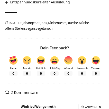
Entspannungskursleiter Ausbildung
TAGGED:
Jobangebot
Jobs
Küchenteam
kueche
Müche
offene Stellen
vegan
vegetarisch
Dein Feedback?
Liebe
Traurig
Fröhlich
Schläfrig
Wütend
Überrascht
Zwinker
0
0
0
0
0
0
0
2 Kommentare
Winfried Wengenroth
ANTWORTEN