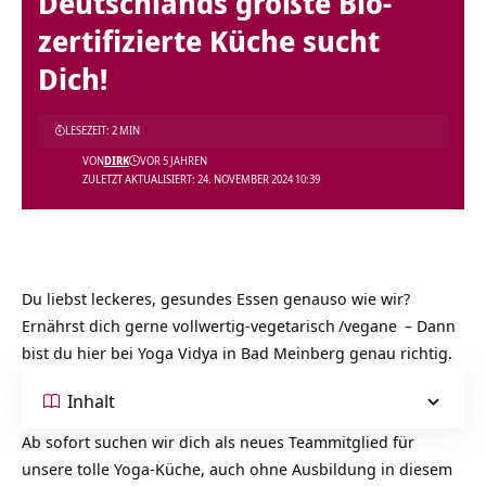
Deutschlands größte Bio-
zertifizierte Küche sucht
Dich!
LESEZEIT: 2 MIN
VON
DIRK
VOR 5 JAHREN
ZULETZT AKTUALISIERT: 24. NOVEMBER 2024 10:39
Du liebst leckeres, gesundes Essen genauso wie wir?
Ernährst dich gerne vollwertig-
vegetarisch
/
vegane
– Dann
bist du hier bei Yoga Vidya in Bad Meinberg genau richtig.
Inhalt
Ab sofort suchen wir dich als neues Teammitglied für
unsere tolle Yoga-Küche, auch ohne Ausbildung in diesem