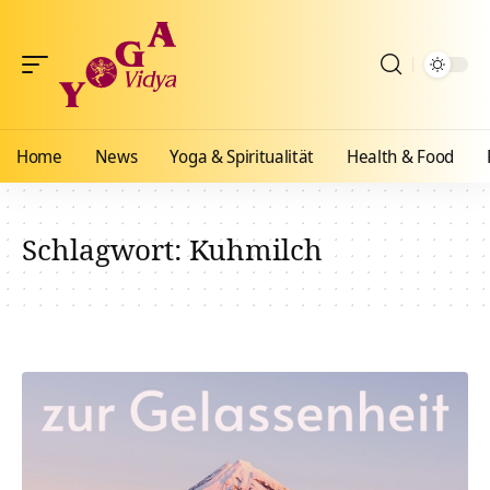
Home
News
Yoga & Spiritualität
Health & Food
Schlagwort:
Kuhmilch