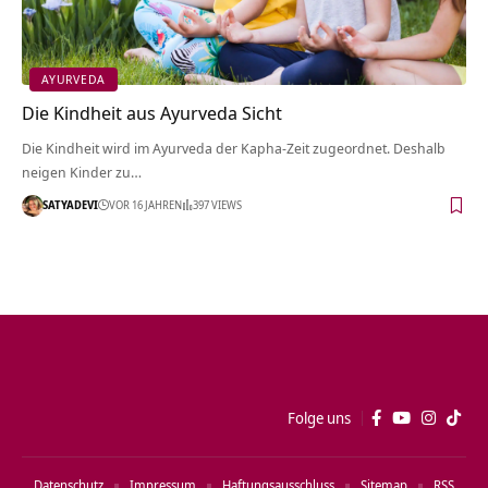
AYURVEDA
Die Kindheit aus Ayurveda Sicht
Die Kindheit wird im Ayurveda der Kapha-Zeit zugeordnet. Deshalb
neigen Kinder zu…
SATYADEVI
VOR 16 JAHREN
397 VIEWS
Folge uns
Datenschutz
Impressum
Haftungsausschluss
Sitemap
RSS