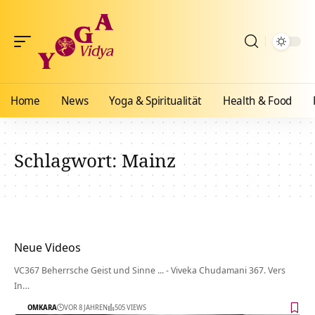
Home
News
Yoga & Spiritualität
Health & Food
Schlagwort:
Mainz
Neue Videos
VC367 Beherrsche Geist und Sinne ... - Viveka Chudamani 367. Vers
In…
OMKARA
VOR 8 JAHREN
505 VIEWS