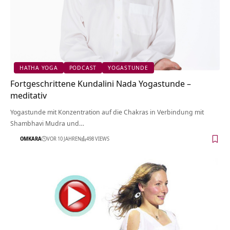
HATHA YOGA
PODCAST
YOGASTUNDE
Fortgeschrittene Kundalini Nada Yogastunde –
meditativ
Yogastunde mit Konzentration auf die Chakras in Verbindung mit
Shambhavi Mudra und…
OMKARA
VOR 10 JAHREN
498 VIEWS