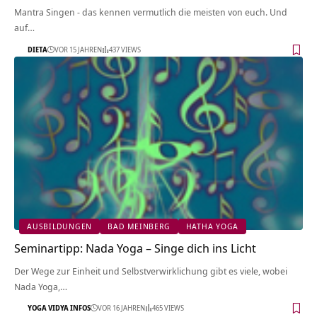
Mantra Singen - das kennen vermutlich die meisten von euch. Und
auf…
DIETA
VOR 15 JAHREN
437 VIEWS
AUSBILDUNGEN
BAD MEINBERG
HATHA YOGA
Seminartipp: Nada Yoga – Singe dich ins Licht
Der Wege zur Einheit und Selbstverwirklichung gibt es viele, wobei
Nada Yoga,…
YOGA VIDYA INFOS
VOR 16 JAHREN
465 VIEWS