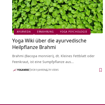
AYURVEDA
ERNÄHRUNG
YOGA PSYCHOLOGIE
Yoga Wiki über die ayurvedische
Heilpflanze Brahmi
Brahmi (Bacopa monnieri), dt. Kleines Fettblatt oder
Feenkraut, ist eine Sumpfpflanze aus…
YOGAWIKI
VOR 9 JAHREN
791 VIEWS