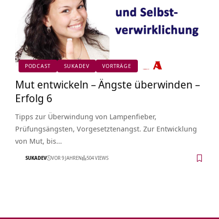
PODCAST
SUKADEV
VORTRÄGE
Mut entwickeln – Ängste überwinden –
Erfolg 6
Tipps zur Überwindung von Lampenfieber,
Prüfungsängsten, Vorgesetztenangst. Zur Entwicklung
von Mut, bis…
SUKADEV
VOR 9 JAHREN
504 VIEWS