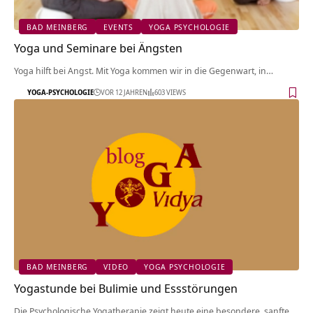
BAD MEINBERG
EVENTS
YOGA PSYCHOLOGIE
Yoga und Seminare bei Ängsten
Yoga hilft bei Angst. Mit Yoga kommen wir in die Gegenwart, in…
YOGA-PSYCHOLOGIE
VOR 12 JAHREN
603 VIEWS
BAD MEINBERG
VIDEO
YOGA PSYCHOLOGIE
Yogastunde bei Bulimie und Essstörungen
Die Psychologische Yogatherapie zeigt heute eine besondere, sanfte