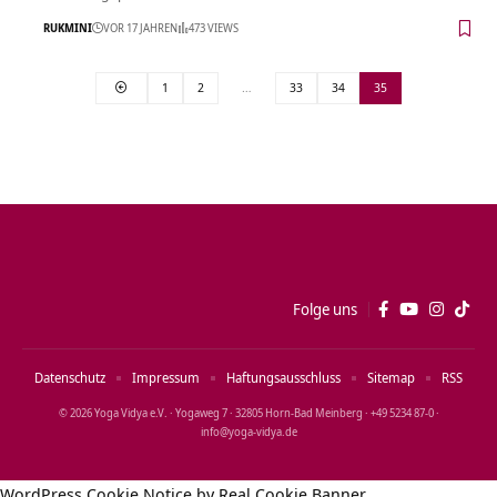
RUKMINI
VOR 17 JAHREN
473 VIEWS
1
2
…
33
34
35
Folge uns
Datenschutz
Impressum
Haftungsausschluss
Sitemap
RSS
© 2026 Yoga Vidya e.V. · Yogaweg 7 · 32805 Horn‑Bad Meinberg · +49 5234 87‑0 ·
info@yoga‑vidya.de
WordPress Cookie Notice by Real Cookie Banner