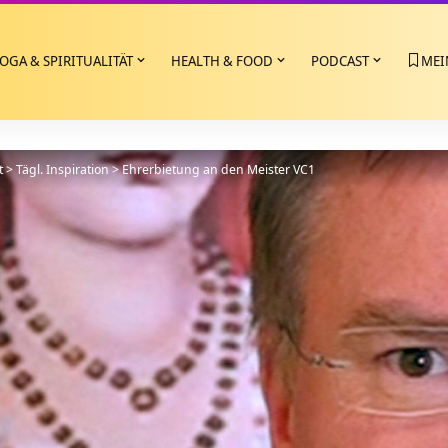
OGA & SPIRITUALITÄT
HEALTH & FOOD
PODCAST
MEI
t
>
Tägl. Inspiration
>
Ehrerbietung an den Meister VC1