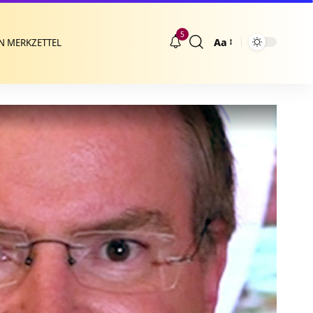
5
Aa
N MERKZETTEL
Größenänderung