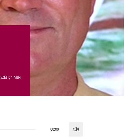
EZEIT: 1 MIN
00:00
Pfeiltasten