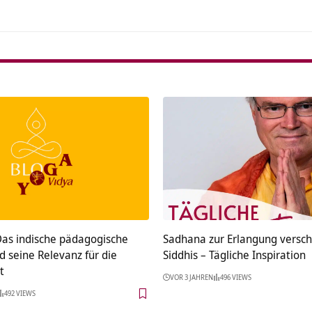
Das indische pädagogische
Sadhana zur Erlangung versc
 seine Relevanz für die
Siddhis – Tägliche Inspiration
t
VOR 3 JAHREN
496 VIEWS
492 VIEWS