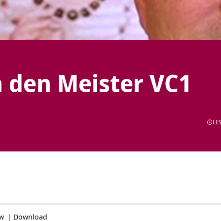
 den Meister VC1
LES
ow
|
Download