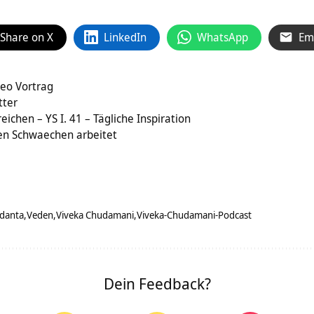
Share on X
LinkedIn
WhatsApp
Em
eo Vortrag
tter
eichen – YS I. 41 – Tägliche Inspiration
en Schwaechen arbeitet
danta
Veden
Viveka Chudamani
Viveka-Chudamani-Podcast
Dein Feedback?