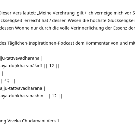
ieser Vers lautet: „Meine
Verehrung
gilt / ich verneige mich vor 
ckseligkeit
erreicht hat / dessen Wesen die höchste Glückseligkeit 
dessen Wonne nur durch die volle Verinnerlichung der Essenz de
 des Täglichen-Inspirationen-Podcast dem Kommentar von und mi
jju-tattvāvadhāraṇā |
aya-duḥkha-vināśinī || 12 ||
ा |
 || १२ ||
ajju-tattvavadharana |
aya-duhkha-vinashini || 12 ||
zung
Viveka Chudamani Vers 1