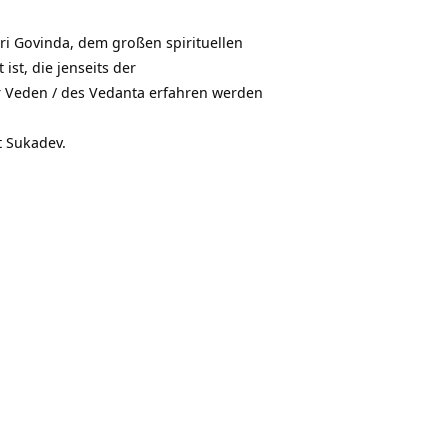
Hoch/Runter
benutzen,
Sri Govinda, dem großen spirituellen
um
ist, die jenseits der
die
r Veden / des Vedanta erfahren werden
Lautstärke
zu
t Sukadev.
regeln.