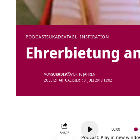
PODCAST
SUKADEV
TÄGL. INSPIRATION
Ehrerbietung an
VON
SUKADEV
VOR 16 JAHREN
ZULETZT AKTUALISIERT: 3. JULI 2018 13:02
Audio-
00:00
Player
SHARE
Podcast:
Play in new wind