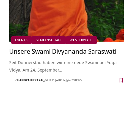
EVENTS
GEMEINSCHAFT
WESTERWALD
Unsere Swami Divyananda Saraswati
Seit Donnerstag haben wir eine neue Swami bei Yoga
Vidya. Am 24. September…
CHANDRASHEKARA
VOR 11 JAHREN
692 VIEWS