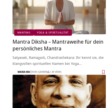
MANTRAS
YOGA & SPIRITUALITÄT
Mantra Diksha – Mantraweihe für dein
persönliches Mantra
Satyavati, Ramajyoti, Chandrashekara: Ihr kennt sie, die
klangvollen spirituellen Namen bei Yoga…
MARIA MA
VOR 3 JAHREN
1.3K VIEWS