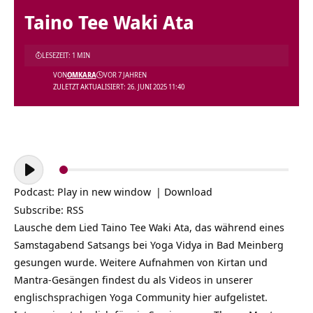
Taino Tee Waki Ata
LESEZEIT: 1 MIN
VON
OMKARA
VOR 7 JAHREN
ZULETZT AKTUALISIERT: 26. JUNI 2025 11:40
Audio-
Player
Podcast:
Play in new window
|
Download
Subscribe:
RSS
Lausche dem Lied Taino Tee Waki Ata, das während eines
Samstagabend Satsangs bei Yoga Vidya in Bad Meinberg
gesungen wurde. Weitere Aufnahmen von Kirtan und
Mantra-Gesängen findest du als Videos in unserer
englischsprachigen Yoga Community hier aufgelistet.