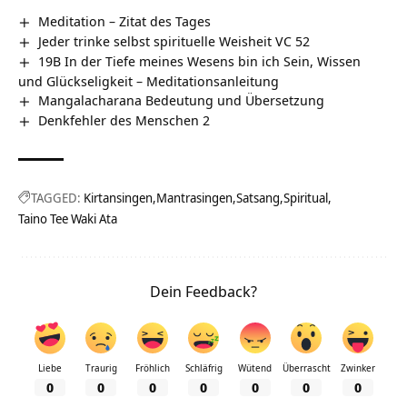
Meditation – Zitat des Tages
Jeder trinke selbst spirituelle Weisheit VC 52
19B In der Tiefe meines Wesens bin ich Sein, Wissen
und Glückseligkeit – Meditationsanleitung
Mangalacharana Bedeutung und Übersetzung
Denkfehler des Menschen 2
TAGGED:
Kirtansingen
Mantrasingen
Satsang
Spiritual
Taino Tee Waki Ata
Dein Feedback?
Liebe
Traurig
Fröhlich
Schläfrig
Wütend
Überrascht
Zwinker
0
0
0
0
0
0
0