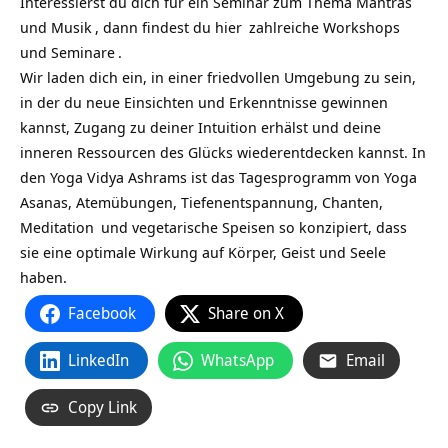
Interessierst du dich für ein
Seminar zum Thema Mantras
und Musik
, dann findest du
hier
zahlreiche Workshops
und
Seminare
.
Wir laden dich ein, in einer friedvollen Umgebung zu sein,
in der du neue Einsichten und Erkenntnisse gewinnen
kannst, Zugang zu deiner Intuition erhälst und deine
inneren Ressourcen des Glücks wiederentdecken kannst. In
den Yoga Vidya Ashrams ist das Tagesprogramm von
Yoga
Asanas, Atemübungen, Tiefenentspannung, Chanten,
Meditation
und vegetarische Speisen so konzipiert, dass
sie eine optimale Wirkung auf Körper, Geist und Seele
haben.
Facebook
Share on X
LinkedIn
WhatsApp
Email
Copy Link