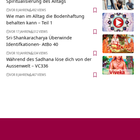
Spiritualisierung des Alltags
VOR 8 JAHREN
492 VIEWS
Wie man im Alltag die Bodenhaftung
behalten kann – Teil 1
VOR 17 JAHREN
512 VIEWS
Sri-Shankaracharya Überwinde
Identifkationen- AtBo 40
VOR 10 JAHREN
534 VIEWS
Während des Sadhana löse dich von der
Aussenwelt – VC336
VOR 8 JAHREN
467 VIEWS