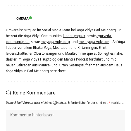
OMKARA
Omkara ist Mitglied im Social Media Team bei Yoga Vidya Bad Meinberg. Er
betreut die Yoga Vidya Communities
kinder-yoga.cc
sowie
ayurveda-
community.net
sowie
my.yoga-vidya.org
und
mein.yoga-vidya.de
- An Yoga
liebt er vor allem Bhakti-Yoga, Meditation und Kirtansingen. Er ist
leidenschaftlicher Obertonsänger und Maultrommelspieler. So liegt es nahe,
dass er im Yoga Vidya Hauptblog den Mantra Podcast fortführt und mit
neuen Beiträgen aus Mantra- und Kirtan Gesangsaufnahmen aus dem Haus
Yoga Vidya in Bad Meinberg bereichert.
Keine Kommentare
Deine E-Mail-Adresse wird nicht veröffentlicht.
Erforderliche Felder sind mit
*
markiert.