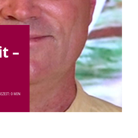
t –
EZEIT: 0 MIN