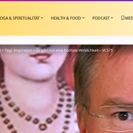
OGA & SPIRITUALITÄT
HEALTH & FOOD
PODCAST
MEI
t
>
Tägl. Inspiration
>
Es gibt nur eine höchste Wirklichkeit – VC575