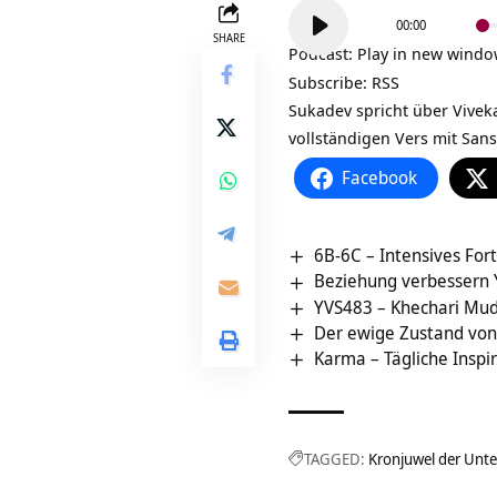
Audio-
00:00
Player
SHARE
Podcast:
Play in new wind
Subscribe:
RSS
Sukadev spricht über
Vivek
vollständigen Vers mit Sans
Facebook
6B-6C – Intensives For
Beziehung verbessern
YVS483 – Khechari Mud
Der ewige Zustand von 
Karma – Tägliche Inspi
TAGGED:
Kronjuwel der Unt