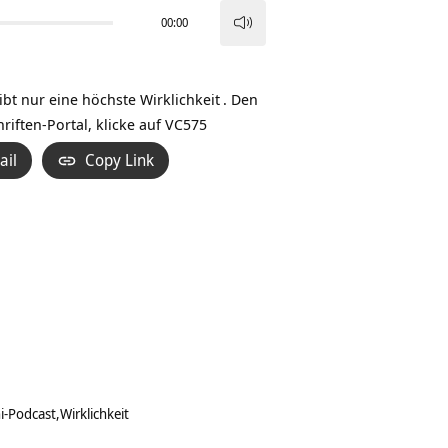
00:00
Pfeiltasten
Hoch/Runter
benutzen,
gibt nur eine höchste
Wirklichkeit
. Den
um
iften-Portal, klicke auf
VC575
die
ail
Copy Link
Lautstärke
zu
regeln.
i-Podcast
Wirklichkeit