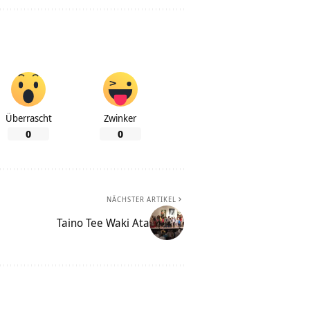
Überrascht
Zwinker
0
0
NÄCHSTER ARTIKEL
Taino Tee Waki Ata