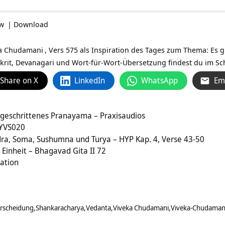
ow
|
Download
a Chudamani
, Vers 575 als Inspiration des Tages zum Thema: Es 
krit, Devanagari und Wort-für-Wort-Übersetzung findest du im Schr
Share on X
LinkedIn
WhatsApp
Em
tgeschrittenes Pranayama – Praxisaudios
 YVS020
ra, Soma, Sushumna und Turya – HYP Kap. 4, Verse 43-50
Einheit – Bhagavad Gita II 72
ration
erscheidung
Shankaracharya
Vedanta
Viveka Chudamani
Viveka-Chudaman