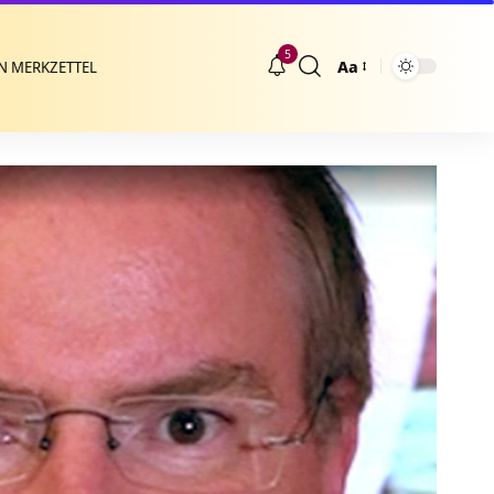
5
Aa
N MERKZETTEL
Größenänderung