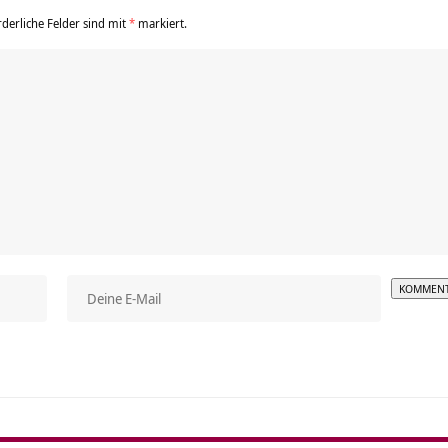
rderliche Felder sind mit
*
markiert.
Alterna