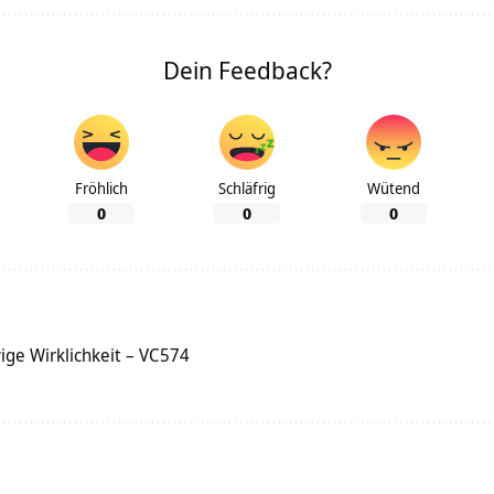
Dein Feedback?
Fröhlich
Schläfrig
Wütend
0
0
0
ige Wirklichkeit – VC574