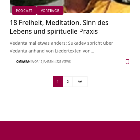
PODCAST
VORTRÄGE
18 Freiheit, Meditation, Sinn des
Lebens und spirituelle Praxis
Vedanta mal etwas anders: Sukadev spricht über
Vedanta anhand von Liedertexten von…
OMKARA
VOR 12 JAHREN
726 VIEWS
1
2