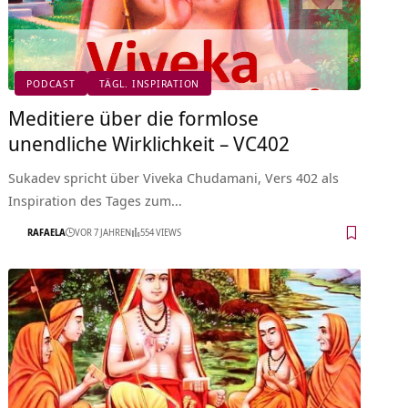
PODCAST
TÄGL. INSPIRATION
Meditiere über die formlose
unendliche Wirklichkeit – VC402
Sukadev spricht über Viveka Chudamani, Vers 402 als
Inspiration des Tages zum…
RAFAELA
VOR 7 JAHREN
554 VIEWS