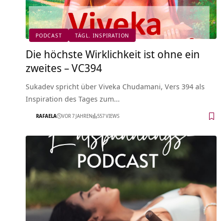
PODCAST
TÄGL. INSPIRATION
Die höchste Wirklichkeit ist ohne ein
zweites – VC394
Sukadev spricht über Viveka Chudamani, Vers 394 als
Inspiration des Tages zum…
RAFAELA
VOR 7 JAHREN
557 VIEWS