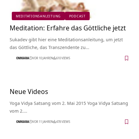
MEDITATIONSANLEITUNG
PODCAST
Meditation: Erfahre das Göttliche jetzt
Sukadev gibt hier eine Meditationsanleitung, um jetzt
das Göttliche, das Transzendente zu…
OMKARA
VOR 10 JAHREN
610 VIEWS
Neue Videos
Yoga Vidya Satsang vom 2. Mai 2015 Yoga Vidya Satsang
vom 2.…
OMKARA
VOR 11 JAHREN
478 VIEWS