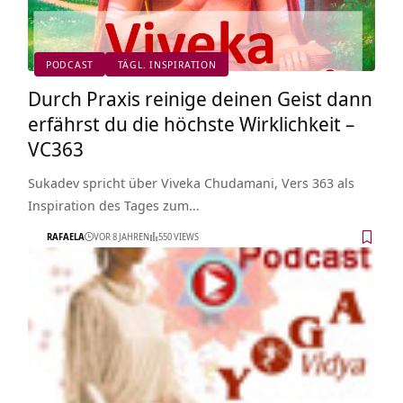
PODCAST
TÄGL. INSPIRATION
Durch Praxis reinige deinen Geist dann
erfährst du die höchste Wirklichkeit –
VC363
Sukadev spricht über Viveka Chudamani, Vers 363 als
Inspiration des Tages zum…
RAFAELA
VOR 8 JAHREN
550 VIEWS