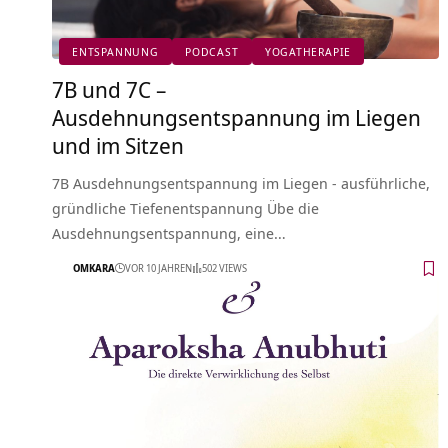
ENTSPANNUNG
PODCAST
YOGATHERAPIE
7B und 7C –
Ausdehnungsentspannung im Liegen
und im Sitzen
7B Ausdehnungsentspannung im Liegen - ausführliche,
gründliche Tiefenentspannung Übe die
Ausdehnungsentspannung, eine…
OMKARA
VOR 10 JAHREN
502 VIEWS