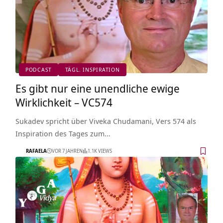
PODCAST
TÄGL. INSPIRATION
Es gibt nur eine unendliche ewige
Wirklichkeit – VC574
Sukadev spricht über Viveka Chudamani, Vers 574 als
Inspiration des Tages zum…
RAFAELA
VOR 7 JAHREN
1.1K VIEWS