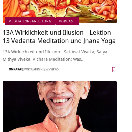
MEDITATIONSANLEITUNG
PODCAST
13A Wirklichkeit und Illusion – Lektion
13 Vedanta Meditation und Jnana Yoga
13A Wirklichkeit und Illusion - Sat-Asat Viveka; Satya-
Mithya Viveka; Vichara Meditation: Was…
OMKARA
VOR 9 JAHREN
525 VIEWS