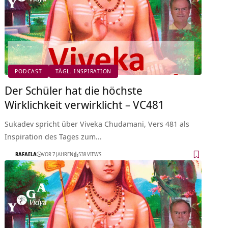
PODCAST
TÄGL. INSPIRATION
Der Schüler hat die höchste
Wirklichkeit verwirklicht – VC481
Sukadev spricht über Viveka Chudamani, Vers 481 als
Inspiration des Tages zum…
RAFAELA
VOR 7 JAHREN
538 VIEWS