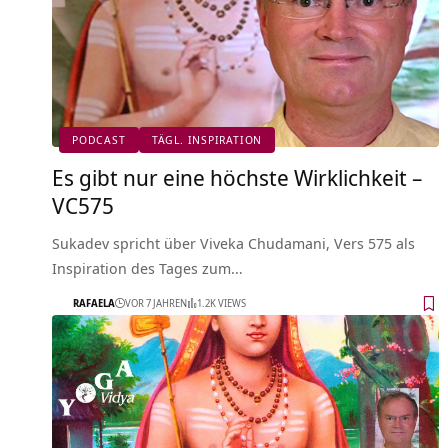
PODCAST
TÄGL. INSPIRATION
Es gibt nur eine höchste Wirklichkeit –
VC575
Sukadev spricht über Viveka Chudamani, Vers 575 als
Inspiration des Tages zum…
RAFAELA
VOR 7 JAHREN
1.2K VIEWS