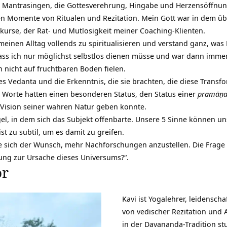
s Mantrasingen, die Gottesverehrung, Hingabe und Herzensöffnun
gen Momente von Ritualen und Rezitation. Mein Gott war in dem ü
urse, der Rat- und Mutlosigkeit meiner Coaching-Klienten.
 meinen Alltag vollends zu spiritualisieren und verstand ganz, was
ass ich nur möglichst selbstlos dienen müsse und war dann imme
 nicht auf fruchtbaren Boden fielen.
es Vedanta und die Erkenntnis, die sie brachten, die diese
Transf
 Worte hatten einen besonderen Status, den Status einer
pramāṇa
 Vision seiner wahren Natur geben konnte.
gel, in dem sich das Subjekt offenbarte. Unsere 5 Sinne können u
st zu subtil, um es damit zu greifen.
e sich der Wunsch, mehr Nachforschungen anzustellen. Die Frage w
ung zur Ursache dieses
Universums
?“.
or
Kavi ist Yogalehrer, leidenscha
von vedischer Rezitation und A
in der Dayananda-Tradition st