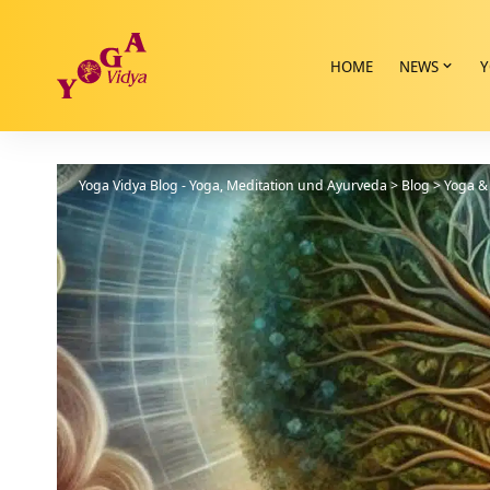
HOME
NEWS
Y
Yoga Vidya Blog - Yoga, Meditation und Ayurveda
>
Blog
>
Yoga & 