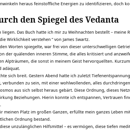
nwinkeln heraus feinstoffliche Energien zu identifizieren, doch k
urch den Spiegel des Vedanta
 liegen. Das Buch hatte ich mir zu Weihnachten bestellt – meine 
die Wirklichkeit verstehen
“ von
James Swartz
.
in den Worten spiegelte, war frei von dieser unterschwelligen Getri
von der quälenden inneren Stimme, die alles kritisiert und anzweif
n Alpträumen, die sonst in meinem Geist hervorquellten. Kurzum
d adäquat.
te sich breit. Gestern Abend hatte ich zuletzt
Tiefenentspannun
ht, verbunden zu sein, mit einer wohlwollenden, alles durchdring
osmos aus sich selbst heraus gebärt. Diese Ordnung, dieses Net
irkung Beziehungen. Hierin konnte ich entspannen, Vertrauen fin
.
r meinen Platz im großen Ganzen, erfüllte mein ganzes Leben mi
ttlichen Ordnung bestand.
diese unzulänglichen Hilfsmittel – es vermögen, diese tiefen med