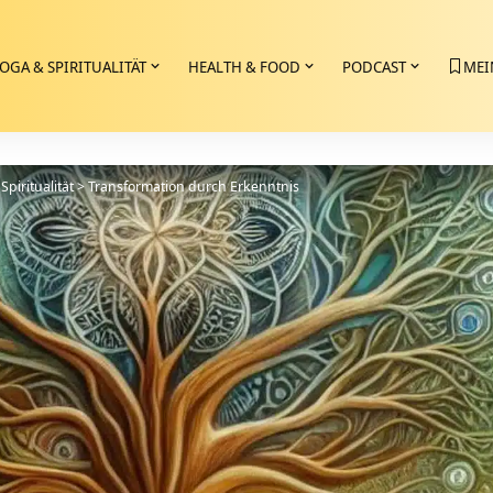
OGA & SPIRITUALITÄT
HEALTH & FOOD
PODCAST
MEI
Spiritualität
>
Transformation durch Erkenntnis