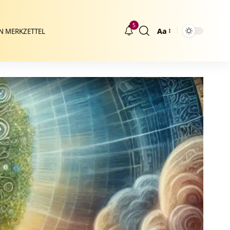
5
Aa
N MERKZETTEL
Größenänderung