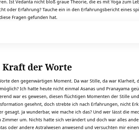
ren. Ist Vedanta nicht bloß graue Theorie, die es mit Yoga zum L
ht oder Erfahrung? Tauche ein in den Erfahrungsbericht eines spi
 diese Fragen gefunden hat.
 Kraft der Worte
Worte den gegenwärtigen Moment. Da war Stille, da war Klarheit, 
 möglich? Ich hatte heute nicht einmal Asanas und Pranayama geüb
trierend war es gewesen, diesen flüchtigen Momenten der
Stille
und
sformation gesehnt, doch strebte ich nach Erfahrungen, nicht Erken
er gesagt. Ja wunderbar, wie mache ich das? Und wer lässt die me
 Zimmer um. Nichts hatte sich verändert und doch war alles ande
atas oder andere Astralwesen anwesend und versuchten mir einen S