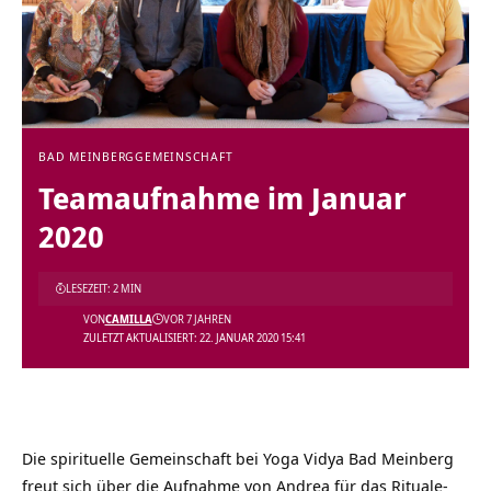
BAD MEINBERG
GEMEINSCHAFT
Teamaufnahme im Januar
2020
LESEZEIT: 2 MIN
VON
CAMILLA
VOR 7 JAHREN
ZULETZT AKTUALISIERT: 22. JANUAR 2020 15:41
Die spirituelle Gemeinschaft bei
Yoga Vidya Bad Meinberg
freut sich über die Aufnahme von Andrea für das Rituale-