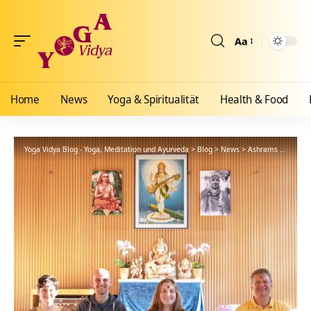
Aa
Größenänderun
Home
News
Yoga & Spiritualität
Health & Food
Yoga Vidya Blog - Yoga, Meditation und Ayurveda
>
Blog
>
News
>
Ashrams
>
Bad Me