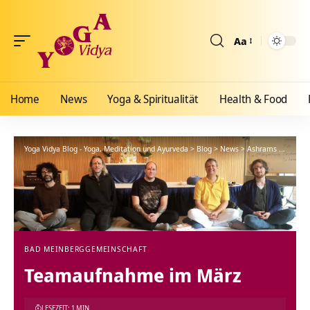
Aa
Größenänderun
Home
News
Yoga & Spiritualität
Health & Food
Yoga Vidya Blog - Yoga, Meditation und Ayurveda
>
Blog
>
News
>
Ashrams
>
Bad Me
BAD MEINBERG
GEMEINSCHAFT
Teamaufnahme im März
LESEZEIT: 1 MIN