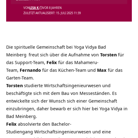
VON
LISA K.
VOR 8 JAHREN
ZULETZT AKTUALISIERT: 15. JULI 2025 11:39
Die spirituelle Gemeinschaft bei
Yoga Vidya Bad
Meinberg
freut sich über die Aufnahme von
Torsten
für
das Support-Team,
Felix
für das Mahameru-
Team,
Fernando
für das Küchen-Team und
Max
für das
Garten-Team.
Torsten
studierte Wirtschaftsingenieurwesen und
beschäftigte sich mit dem Bau von Messeständen. Es
entwickelte sich der Wunsch sich einer Gemeinschaft
einzubringen, daher bewarb er sich hier bei Yoga Vidya in
Bad Meinberg.
Felix
absolvierte den Bachelor-
Studiengang Wirtschaftsingenieurwesen und eine