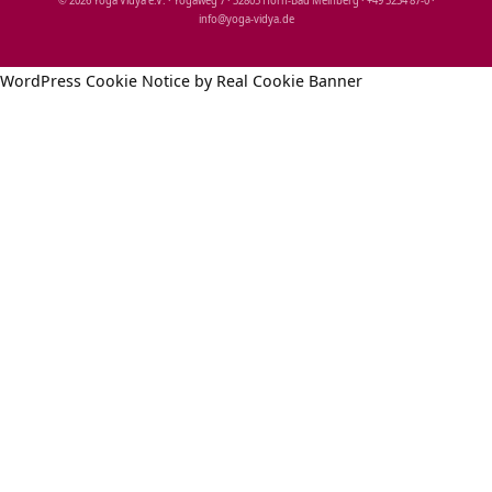
© 2026 Yoga Vidya e.V. · Yogaweg 7 · 32805 Horn‑Bad Meinberg · +49 5234 87‑0 ·
info@yoga‑vidya.de
WordPress Cookie Notice by Real Cookie Banner