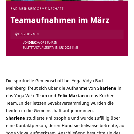
BAD MEINBERG
GEMEINSCHAFT
Teamaufnahmen im März
LESEZEIT: 2 MIN
VON
DIRK
VOR 9 JAHREN
ZULETZT AKTUALISIERT: 15. JULI 2025 11:58
Die spirituelle Gemeinschaft bei
Yoga Vidya Bad
Meinberg
freut sich über die Aufnahme von
Sharlene
in
das
Yoga Wiki
-Team und
Felix Martan
in das Küchen-
Team
.
In der letzten Sevakaversammlung wurden die
beiden in die Gemeinschaft aufgenommen.
Sharlene
studierte Philosophie und wurde zufällig über
eine Kontaktperson, deren Hund sie teilweise betreute, auf
Yoga Vidya
aufmerksam. Anschließend besuchte sie das