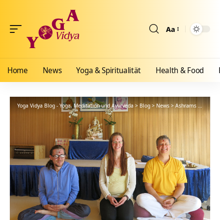
Aa
Größenänderun
Home
News
Yoga & Spiritualität
Health & Food
Yoga Vidya Blog - Yoga, Meditation und Ayurveda
>
Blog
>
News
>
Ashrams
>
Bad Me