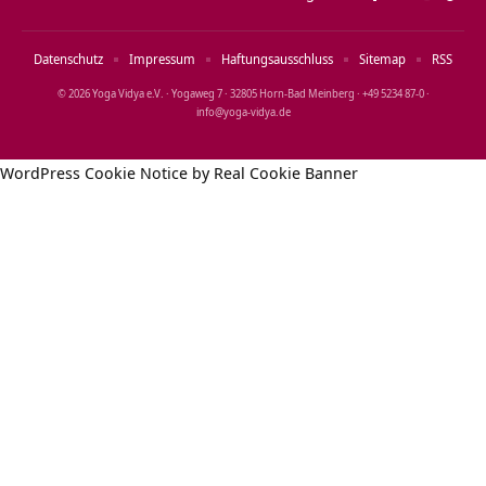
Datenschutz
Impressum
Haftungsausschluss
Sitemap
RSS
© 2026 Yoga Vidya e.V. · Yogaweg 7 · 32805 Horn‑Bad Meinberg · +49 5234 87‑0 ·
info@yoga‑vidya.de
WordPress Cookie Notice by Real Cookie Banner