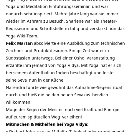
Yoga und Meditation Einführungsseminar
und war
dadurch sehr inspiriert. Mehre Jahre lang war sie immer
wieder im Ashram zu Besuch. Sharlene war als Theater-
Regisseurin und Schriftstellerin tätig und verstärkt nun das
Yoga Wiki-Team.
Felix Martan
absolvierte eine Ausbildung zum technischen
Zeichner und Produktdesigner. Einige Zeit war er in
Südostasien unterwegs. Bei einer
Osho
Veranstaltung
erzählte ihm jemand von Yoga Vidya. Mit
Yoga
hat er sich
bei seinem Aufenthalt in Indien beschäftigt und leistet
seine
Seva
nun in der Küche.
Narendra führte wie gewohnt das Aufnahme-Segensritual
durch und hieß die beiden neuen
Sevakas
herzlich
willkommen.
Möge der Segen der
Meister
euch viel Kraft und Energie
auf eurem
spitituellen Weg
verleihen!
Mitmachen & Mithelfen bei Yoga Vidya:
» Du hast Interesse an Mithilfe, Tätigkeit oder grundlegend