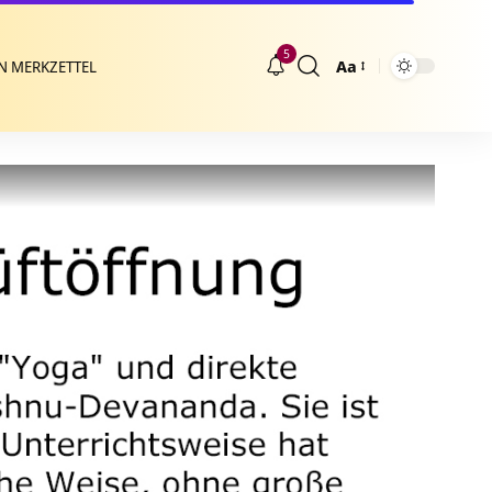
5
Aa
N MERKZETTEL
Größenänderung