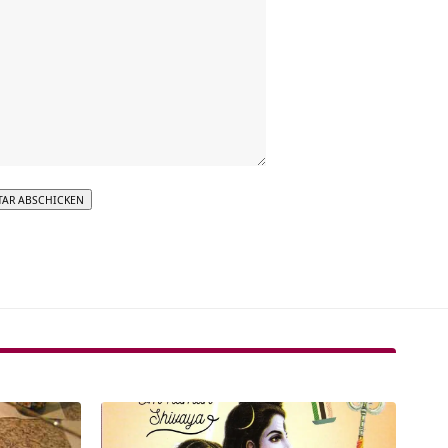
tive: