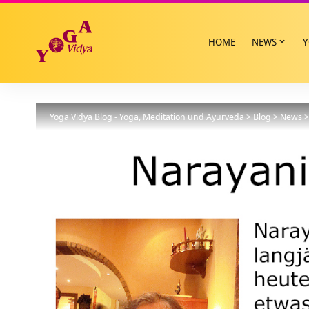
HOME
NEWS
Y
Yoga Vidya Blog - Yoga, Meditation und Ayurveda
>
Blog
>
News