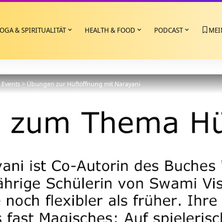
OGA & SPIRITUALITÄT
HEALTH & FOOD
PODCAST
MEI
>
Events
>
Übungen zur Hüftöffnung mit Narayani