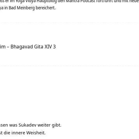
dass er im Yoga Vidya Hauptblog den Mantra Podcast fortführt und mit neue
 in Bad Meinberg bereichert.
eim – Bhagavad Gita XIV 3
Wissen was Sukadev weiter gibt.
t die innere Weisheit.