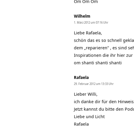
Om Om Om
Wilhelm
1. März 2012 um 07:16 Uhr
Liebe Rafaela,
schön das es so schnell gekla
dem „reparieren“ , es sind se
Inspirationen die ihr hier zur
om shanti shanti shanti
Rafaela
29. Februar 2012 um 13:33 Uhr
Lieber Willi,
ich danke dir für den Hinweis,
Jetzt kannst du bitte den Po
Liebe und Licht
Rafaela