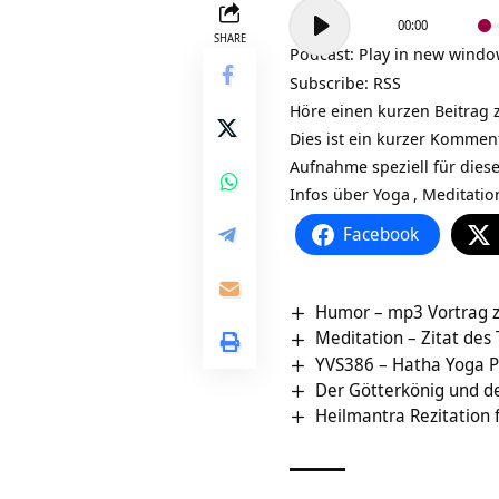
Audio-
00:00
Player
SHARE
Podcast:
Play in new wind
Subscribe:
RSS
Höre einen kurzen Beitrag 
Dies ist ein kurzer Kommen
Aufnahme speziell für dies
Infos über
Yoga
,
Meditatio
Facebook
Humor – mp3 Vortrag zu
Meditation – Zitat des
YVS386 – Hatha Yoga P
Der Götterkönig und d
Heilmantra Rezitation f