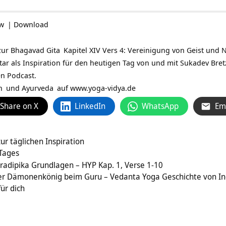
ow
|
Download
zur
Bhagavad Gita
Kapitel XIV Vers 4: Vereinigung von Geist und Na
tar als Inspiration für den heutigen Tag von und mit
Sukadev Bret
en Podcast.
n
und
Ayurveda
auf
www.yoga-vidya.de
Share on X
LinkedIn
WhatsApp
Em
r täglichen Inspiration
 Tages
radipika Grundlagen – HYP Kap. 1, Verse 1-10
er Dämonenkönig beim Guru – Vedanta Yoga Geschichte von In
ür dich