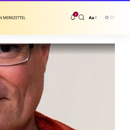
6
Aa
N MERKZETTEL
Größenänderung