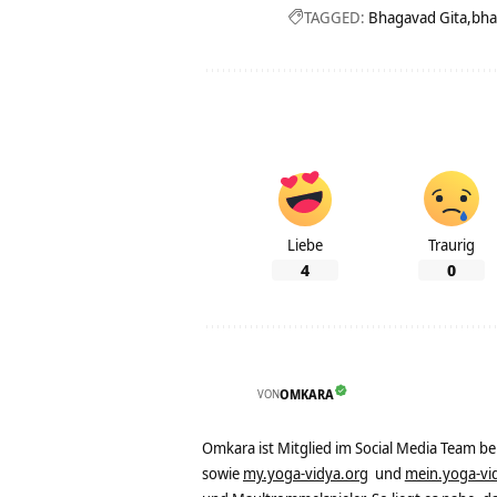
TAGGED:
Bhagavad Gita
bha
Liebe
Traurig
4
0
VON
OMKARA
Omkara ist Mitglied im Social Media Team b
sowie
my.yoga-vidya.org
und
mein.yoga-vi