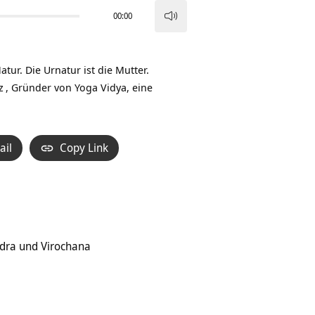
00:00
Pfeiltasten
Hoch/Runter
benutzen,
tur. Die Urnatur ist die Mutter.
um
z
, Gründer von Yoga Vidya, eine
die
Lautstärke
zu
ail
Copy Link
regeln.
dra und Virochana