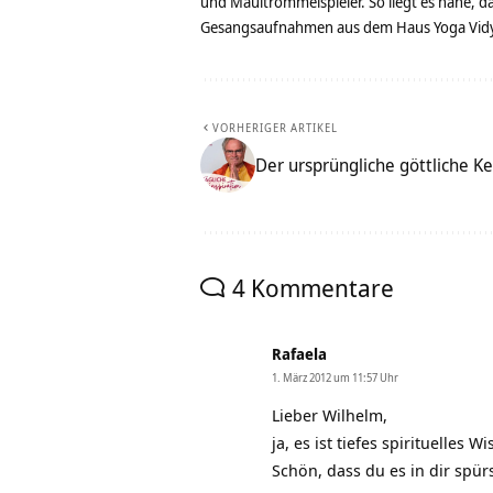
und Maultrommelspieler. So liegt es nahe, 
Gesangsaufnahmen aus dem Haus Yoga Vidya
VORHERIGER ARTIKEL
Der ursprüngliche göttliche K
4 Kommentare
Rafaela
1. März 2012 um 11:57 Uhr
Lieber Wilhelm,
ja, es ist tiefes spirituelles 
Schön, dass du es in dir spürs