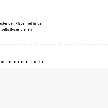
eider den Player net finden..
 selbstloses dienen
r
rderliche Felder sind mit
*
markiert.