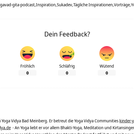
gavad-gita-podcast
Inspiration
Sukadev
Tägliche Inspirationen
Vorträge
Y
Dein Feedback?
Fröhlich
Schläfrig
Wütend
0
0
0
ei Yoga Vidya Bad Meinberg. Er betreut die Yoga Vidya Communities
kinder-
dya.de
- An Yoga liebt er vor allem Bhakti-Yoga, Meditation und Kirtansingen