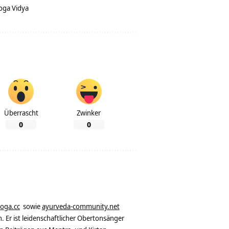
oga Vidya
Überrascht
Zwinker
0
0
yoga.cc
sowie
ayurveda-community.net
. Er ist leidenschaftlicher Obertonsänger