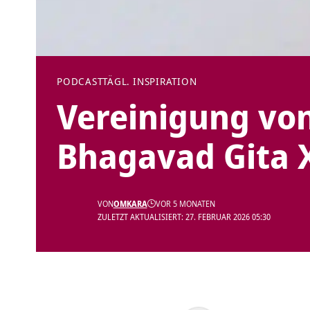
PODCAST
TÄGL. INSPIRATION
Vereinigung von
Bhagavad Gita 
VON
OMKARA
VOR 5 MONATEN
ZULETZT AKTUALISIERT: 27. FEBRUAR 2026 05:30