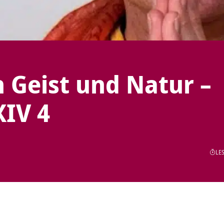
 Geist und Natur –
XIV 4
LES