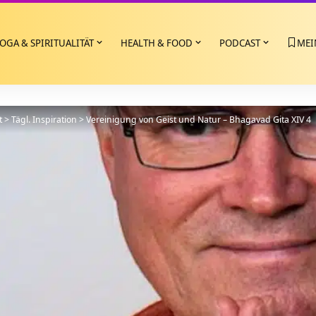
OGA & SPIRITUALITÄT
HEALTH & FOOD
PODCAST
MEI
t
>
Tägl. Inspiration
>
Vereinigung von Geist und Natur – Bhagavad Gita XIV 4