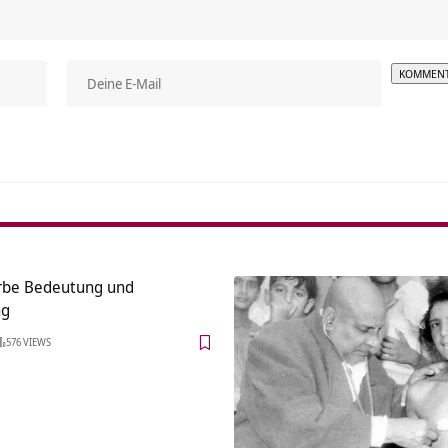
Alterna
rbe Bedeutung und
ng
576 VIEWS