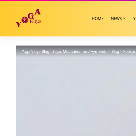
HOME
NEWS
Y
Yoga Vidya Blog - Yoga, Meditation und Ayurveda
>
Blog
>
Podcas