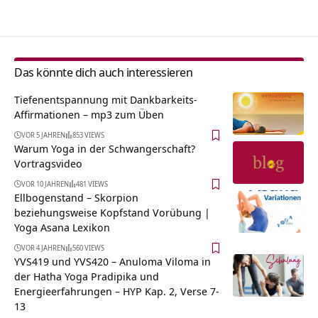
Das könnte dich auch interessieren
Tiefenentspannung mit Dankbarkeits-
Affirmationen – mp3 zum Üben
VOR 5 JAHREN
853 VIEWS
Warum Yoga in der Schwangerschaft?
Vortragsvideo
VOR 10 JAHREN
481 VIEWS
Ellbogenstand – Skorpion
beziehungsweise Kopfstand Vorübung |
Yoga Asana Lexikon
VOR 4 JAHREN
560 VIEWS
YVS419 und YVS420 – Anuloma Viloma in
der Hatha Yoga Pradipika und
Energieerfahrungen – HYP Kap. 2, Verse 7-
13