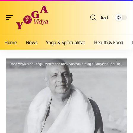
Aa
Größenänderun
Home
News
Yoga & Spiritualität
Health & Food
Yoga Vidya Blog - Yoga, Meditation und Ayurveda
>
Blog
>
Podcast
>
Tägl. Inspiration