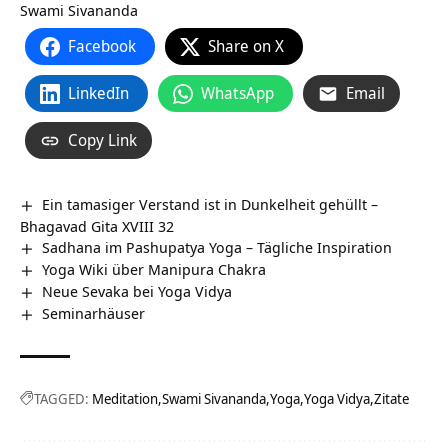
Swami Sivananda
Facebook
Share on X
LinkedIn
WhatsApp
Email
Copy Link
Ein tamasiger Verstand ist in Dunkelheit gehüllt –
Bhagavad Gita XVIII 32
Sadhana im Pashupatya Yoga – Tägliche Inspiration
Yoga Wiki über Manipura Chakra
Neue Sevaka bei Yoga Vidya
Seminarhäuser
TAGGED:
Meditation
Swami Sivananda
Yoga
Yoga Vidya
Zitate