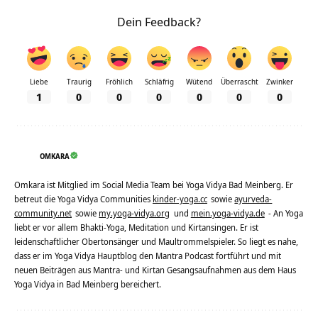
Dein Feedback?
Liebe
Traurig
Fröhlich
Schläfrig
Wütend
Überrascht
Zwinker
1
0
0
0
0
0
0
OMKARA
Omkara ist Mitglied im Social Media Team bei Yoga Vidya Bad Meinberg. Er
betreut die Yoga Vidya Communities
kinder-yoga.cc
sowie
ayurveda-
community.net
sowie
my.yoga-vidya.org
und
mein.yoga-vidya.de
- An Yoga
liebt er vor allem Bhakti-Yoga, Meditation und Kirtansingen. Er ist
leidenschaftlicher Obertonsänger und Maultrommelspieler. So liegt es nahe,
dass er im Yoga Vidya Hauptblog den Mantra Podcast fortführt und mit
neuen Beiträgen aus Mantra- und Kirtan Gesangsaufnahmen aus dem Haus
Yoga Vidya in Bad Meinberg bereichert.