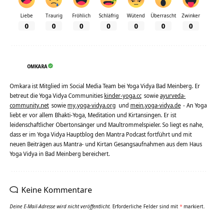
Liebe
Traurig
Fröhlich
Schläfrig
Wütend
Überrascht
Zwinker
0
0
0
0
0
0
0
OMKARA
Omkara ist Mitglied im Social Media Team bei Yoga Vidya Bad Meinberg. Er
betreut die Yoga Vidya Communities
kinder-yoga.cc
sowie
ayurveda-
community.net
sowie
my.yoga-vidya.org
und
mein.yoga-vidya.de
- An Yoga
liebt er vor allem Bhakti-Yoga, Meditation und Kirtansingen. Er ist
leidenschaftlicher Obertonsänger und Maultrommelspieler. So liegt es nahe,
dass er im Yoga Vidya Hauptblog den Mantra Podcast fortführt und mit
neuen Beiträgen aus Mantra- und Kirtan Gesangsaufnahmen aus dem Haus
Yoga Vidya in Bad Meinberg bereichert.
Keine Kommentare
Deine E-Mail-Adresse wird nicht veröffentlicht.
Erforderliche Felder sind mit
*
markiert.