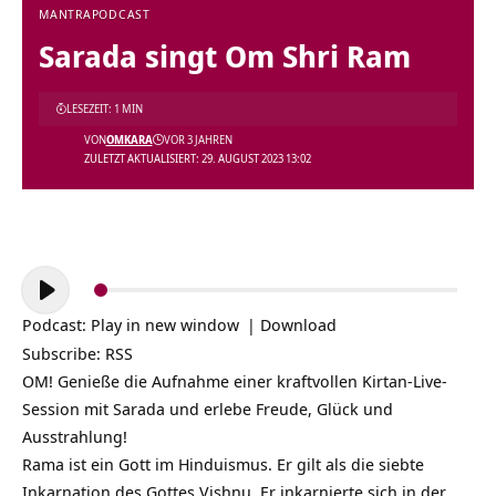
MANTRA
PODCAST
Sarada singt Om Shri Ram
LESEZEIT: 1 MIN
VON
OMKARA
VOR 3 JAHREN
ZULETZT AKTUALISIERT: 29. AUGUST 2023 13:02
Audio-
Player
Podcast:
Play in new window
|
Download
Subscribe:
RSS
OM! Genieße die Aufnahme einer kraftvollen Kirtan-Live-
Session mit Sarada und erlebe Freude, Glück und
Ausstrahlung!
Rama ist ein Gott im Hinduismus. Er gilt als die siebte
Inkarnation des Gottes Vishnu. Er inkarnierte sich in der