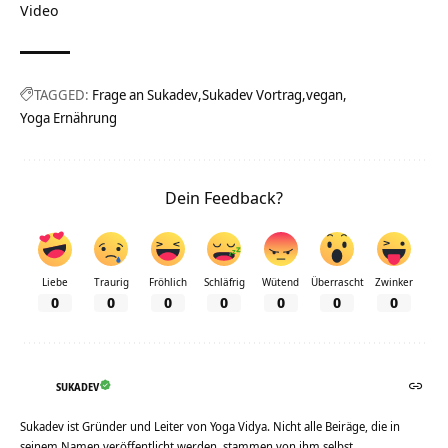
Video
TAGGED:
Frage an Sukadev
Sukadev Vortrag
vegan
Yoga Ernährung
Dein Feedback?
Liebe
Traurig
Fröhlich
Schläfrig
Wütend
Überrascht
Zwinker
0
0
0
0
0
0
0
SUKADEV
Sukadev ist Gründer und Leiter von Yoga Vidya. Nicht alle Beiräge, die in
seinem Namen veröffentlicht werden, stammen von ihm selbst.