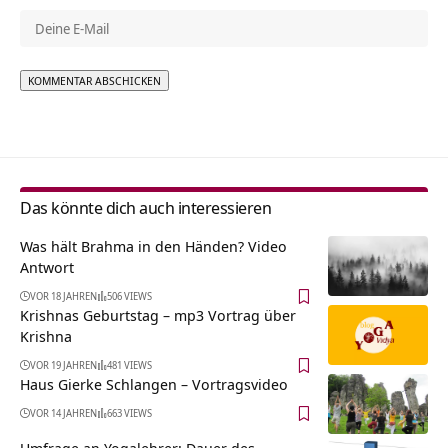
Alternative:
Das könnte dich auch interessieren
Was hält Brahma in den Händen? Video
Antwort
VOR 18 JAHREN
506 VIEWS
Krishnas Geburtstag – mp3 Vortrag über
Krishna
VOR 19 JAHREN
481 VIEWS
Haus Gierke Schlangen‏‎ – Vortragsvideo
VOR 14 JAHREN
663 VIEWS