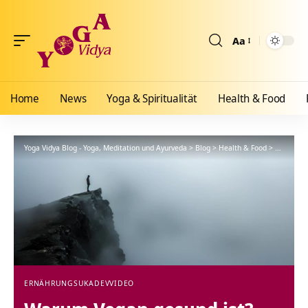
Aa
Größenänderun
Home
News
Yoga & Spiritualität
Health & Food
Yoga Vidya Blog - Yoga, Meditation und Ayurveda
>
Blog
>
Health & Food
>
Ernährun
ERNÄHRUNG
SUKADEV
VIDEO