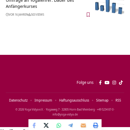
Umfrage an Yogalehrer: Dauer des
Anfängerkurses
VOR 16 JAHREN
503 VIEWS
Folge uns
Datenschutz
Impressum
Haftungsausschluss
Sitemap
RSS
© 2026 Yoga Vidya e.V. · Yogaweg 7 · 32805 Horn‑Bad Meinberg · +49 5234 87‑0 ·
info@yoga‑vidya.de