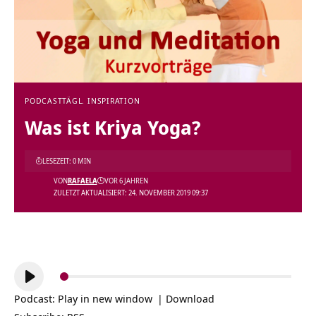
PODCAST
TÄGL. INSPIRATION
Was ist Kriya Yoga?
LESEZEIT: 0 MIN
VON
RAFAELA
VOR 6 JAHREN
ZULETZT AKTUALISIERT: 24. NOVEMBER 2019 09:37
Audio-
Player
Podcast:
Play in new window
|
Download