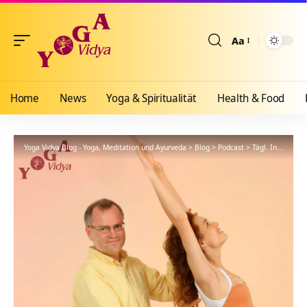
Aa
Größenänderun
Home
News
Yoga & Spiritualität
Health & Food
Yoga Vidya Blog - Yoga, Meditation und Ayurveda
>
Blog
>
Podcast
>
Tägl. Inspiration