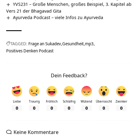
YVS231 – Große Menschen, großes Beispiel, 3. Kapitel ab
Vers 21 der Bhagavad Gita
Ayurveda Podcast – viele Infos zu Ayurveda
TAGGED:
Frage an Sukadev
Gesundheit
mp3
Positives Denken Podcast
Dein Feedback?
Liebe
Traurig
Fröhlich
Schläfrig
Wütend
Überrascht
Zwinker
0
0
0
0
0
0
0
Keine Kommentare