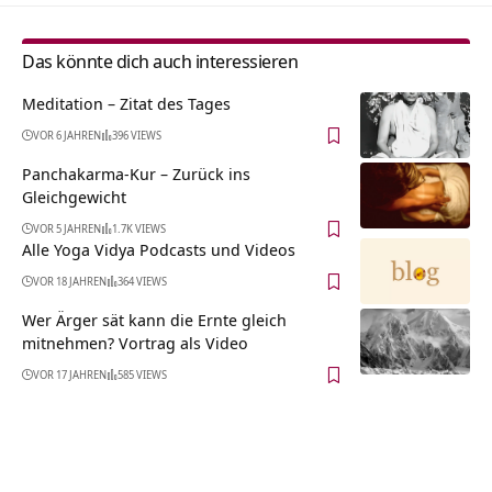
Das könnte dich auch interessieren
Meditation – Zitat des Tages
VOR 6 JAHREN
396 VIEWS
Panchakarma-Kur – Zurück ins
Gleichgewicht
VOR 5 JAHREN
1.7K VIEWS
Alle Yoga Vidya Podcasts und Videos
VOR 18 JAHREN
364 VIEWS
Wer Ärger sät kann die Ernte gleich
mitnehmen? Vortrag als Video
VOR 17 JAHREN
585 VIEWS