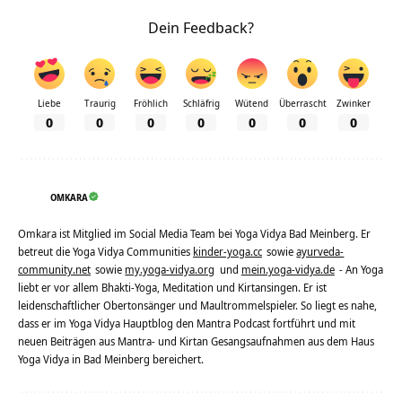
Dein Feedback?
Liebe
Traurig
Fröhlich
Schläfrig
Wütend
Überrascht
Zwinker
0
0
0
0
0
0
0
OMKARA
Omkara ist Mitglied im Social Media Team bei Yoga Vidya Bad Meinberg. Er
betreut die Yoga Vidya Communities
kinder-yoga.cc
sowie
ayurveda-
community.net
sowie
my.yoga-vidya.org
und
mein.yoga-vidya.de
- An Yoga
liebt er vor allem Bhakti-Yoga, Meditation und Kirtansingen. Er ist
leidenschaftlicher Obertonsänger und Maultrommelspieler. So liegt es nahe,
dass er im Yoga Vidya Hauptblog den Mantra Podcast fortführt und mit
neuen Beiträgen aus Mantra- und Kirtan Gesangsaufnahmen aus dem Haus
Yoga Vidya in Bad Meinberg bereichert.