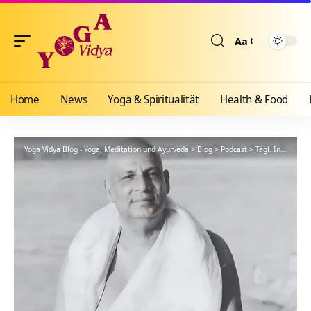
Aa
Größenänderun
Home
News
Yoga & Spiritualität
Health & Food
Yoga Vidya Blog - Yoga, Meditation und Ayurveda
>
Blog
>
Podcast
>
Tägl. Inspiration