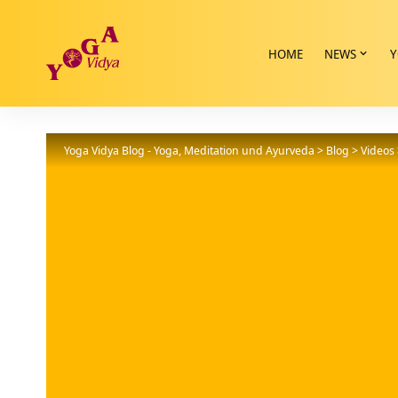
HOME
NEWS
Y
Yoga Vidya Blog - Yoga, Meditation und Ayurveda
>
Blog
>
Videos