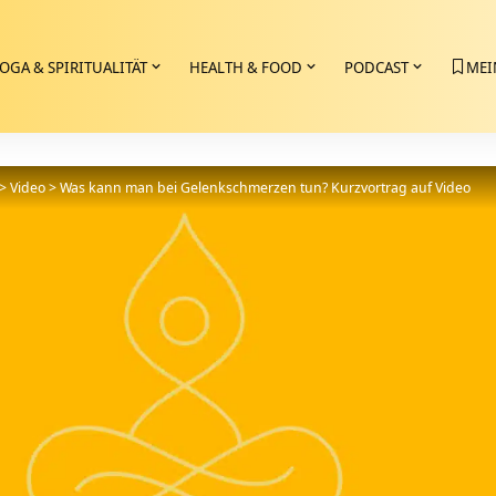
OGA & SPIRITUALITÄT
HEALTH & FOOD
PODCAST
MEI
>
Video
>
Was kann man bei Gelenkschmerzen tun? Kurzvortrag auf Video