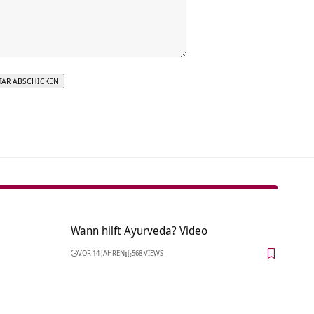
tive:
Wann hilft Ayurveda? Video
VOR 14 JAHREN
568 VIEWS