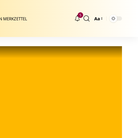
5
Aa
N MERKZETTEL
Größenänderung