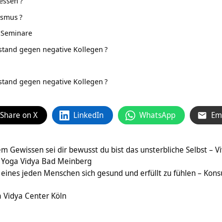
 essen
?
ismus
?
 Seminare
 stand gegen negative Kollegen
?
 stand gegen negative Kollegen
?
Share on X
LinkedIn
WhatsApp
Em
em Gewissen sei dir bewusst du bist das unsterbliche Selbst –
 Yoga Vidya Bad Meinberg
 eines jeden Menschen sich gesund und erfüllt zu fühlen – Konsu
 Vidya Center Köln