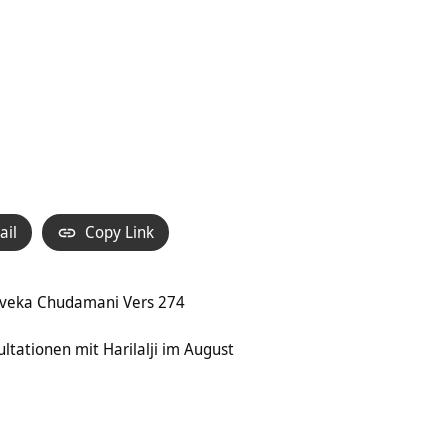
ail
Copy Link
 Viveka Chudamani Vers 274
ltationen mit Harilalji im August