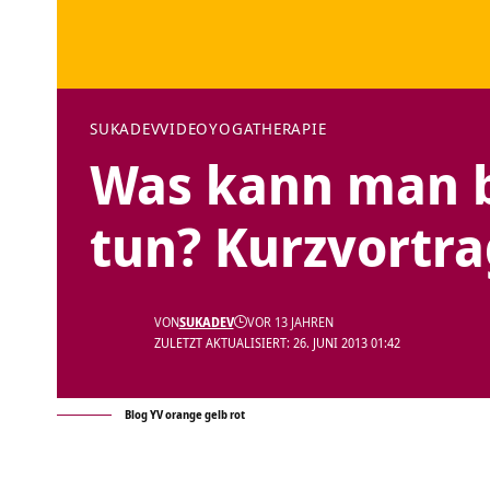
SUKADEV
VIDEO
YOGATHERAPIE
Was kann man 
tun? Kurzvortra
VON
SUKADEV
VOR 13 JAHREN
ZULETZT AKTUALISIERT: 26. JUNI 2013 01:42
Blog YV orange gelb rot