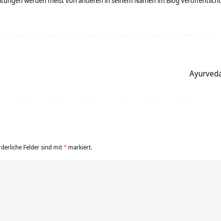
tungen werden meist von anderen in seinem Namen im Blog veröffentlicht - 
Ayurveda
rderliche Felder sind mit
*
markiert.