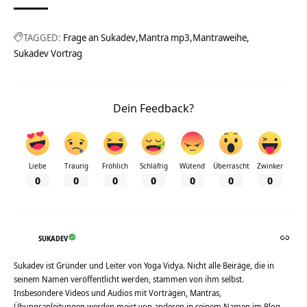
TAGGED:
Frage an Sukadev
Mantra mp3
Mantraweihe
Sukadev Vortrag
Dein Feedback?
Liebe
Traurig
Fröhlich
Schläfrig
Wütend
Überrascht
Zwinker
0
0
0
0
0
0
0
SUKADEV
Sukadev ist Gründer und Leiter von Yoga Vidya. Nicht alle Beiräge, die in
seinem Namen veröffentlicht werden, stammen von ihm selbst.
Insbesondere Videos und Audios mit Vorträgen, Mantras,
Übungsanleitungen werden meist von anderen in seinem Namen im Blog