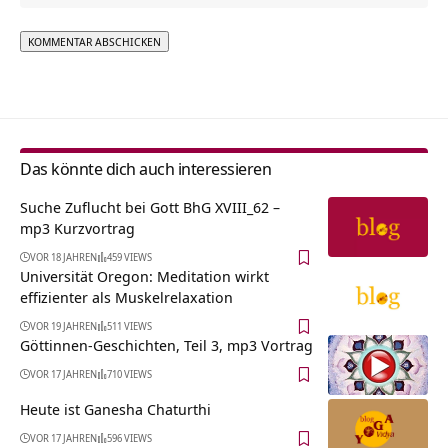
Alternative:
Das könnte dich auch interessieren
Suche Zuflucht bei Gott BhG XVIII_62 –
mp3 Kurzvortrag
VOR 18 JAHREN
459 VIEWS
Universität Oregon: Meditation wirkt
effizienter als Muskelrelaxation
VOR 19 JAHREN
511 VIEWS
Göttinnen-Geschichten, Teil 3, mp3 Vortrag
VOR 17 JAHREN
710 VIEWS
Heute ist Ganesha Chaturthi
VOR 17 JAHREN
596 VIEWS