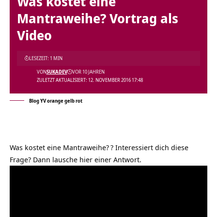
Was kostet eine
Mantraweihe? Vortrag als
Video
LESEZEIT: 1 MIN
VON
SUKADEV
VOR 10 JAHREN
ZULETZT AKTUALISIERT: 12. NOVEMBER 2016 17:48
Blog YV orange gelb rot
Was kostet eine Mantraweihe?
? Interessiert dich diese
Frage? Dann lausche hier einer Antwort.