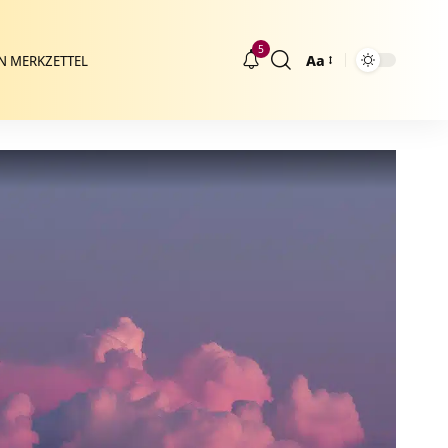
5
Aa
N MERKZETTEL
Größenänderung