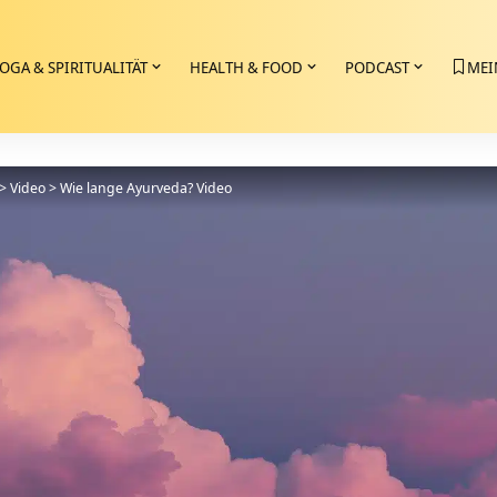
OGA & SPIRITUALITÄT
HEALTH & FOOD
PODCAST
MEI
>
Video
>
Wie lange Ayurveda? Video