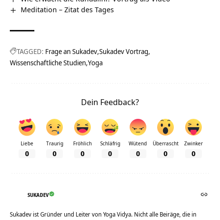
Meditation – Zitat des Tages
TAGGED:
Frage an Sukadev
Sukadev Vortrag
Wissenschaftliche Studien
Yoga
Dein Feedback?
Liebe
Traurig
Fröhlich
Schläfrig
Wütend
Überrascht
Zwinker
0
0
0
0
0
0
0
SUKADEV
Sukadev ist Gründer und Leiter von Yoga Vidya. Nicht alle Beiräge, die in