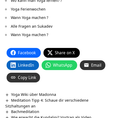
Wo kann man Yoga lernen?
?
Yoga Ferienwochen
Wann Yoga machen
?
Alle Fragen an Sukadev
Wann Yoga machen
?
Facebook
Share on X
LinkedIn
WhatsApp
Email
Copy Link
Yoga Wiki über Madonna
Meditation Tipp 4: Schaue dir verschiedene
Sitzhaltungen an
Bachmeditation
Wie erwacht die Kundalini? Vortrag als Video