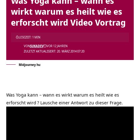
Was Yoga kann – wann es
wirkt warum es heilt wie es
erforscht wird Video Vortrag
LESEZEIT: 1 MIN
VON
SUKADEV
VOR 12 JAHREN
ZULETZT AKTUALISIERT: 20. MÄRZ 2014 07:20
Midjourney hu
Was Yoga kann – wann es wirkt warum es heilt wie es
erforscht wird
? Lausche einer Antwort zu dieser Frage.