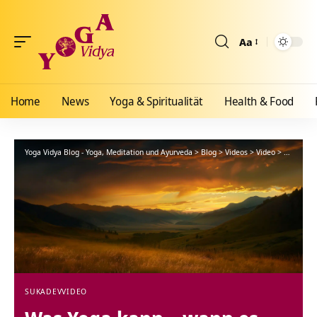
Aa
Größenänderun
Home
News
Yoga & Spiritualität
Health & Food
Yoga Vidya Blog - Yoga, Meditation und Ayurveda
>
Blog
>
Videos
>
Video
>
Was Yoga 
SUKADEV
VIDEO