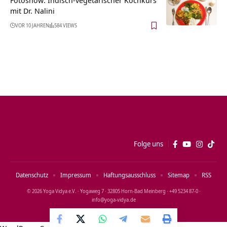
Fotoshow: Indisch-vegetarischer Kochkurs
mit Dr. Nalini
VOR 10 JAHREN
584 VIEWS
Folge uns
Datenschutz
Impressum
Haftungsausschluss
Sitemap
RSS
© 2026 Yoga Vidya e.V. · Yogaweg 7 · 32805 Horn‑Bad Meinberg · +49 5234 87‑0 ·
info@yoga‑vidya.de