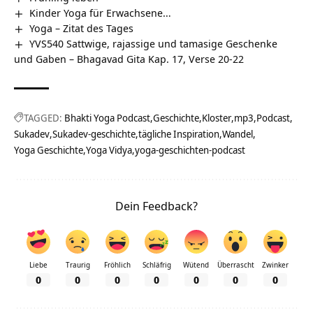
Kinder Yoga für Erwachsene…
Yoga – Zitat des Tages
YVS540 Sattwige, rajassige und tamasige Geschenke
und Gaben – Bhagavad Gita Kap. 17, Verse 20-22
TAGGED:
Bhakti Yoga Podcast
Geschichte
Kloster
mp3
Podcast
Sukadev
Sukadev-geschichte
tägliche Inspiration
Wandel
Yoga Geschichte
Yoga Vidya
yoga-geschichten-podcast
Dein Feedback?
Liebe
Traurig
Fröhlich
Schläfrig
Wütend
Überrascht
Zwinker
0
0
0
0
0
0
0