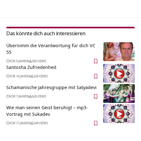
Alternative:
Das könnte dich auch interessieren
Übernimm die Verantwortung für dich VC
55
VOR 9 JAHREN
560 VIEWS
Santosha Zufriedenheit
VOR 16 JAHREN
526 VIEWS
Schamanische Jahresgruppe mit Satyadevi
VOR 7 JAHREN
626 VIEWS
Wie man seinen Geist beruhigt – mp3-
Vortrag mit Sukadev
VOR 17 JAHREN
549 VIEWS