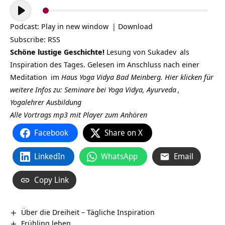
Audio-
Player
Podcast:
Play in new window
|
Download
Subscribe:
RSS
Schöne lustige Geschichte!
Lesung von
Sukadev
als
Inspiration des Tages. Gelesen im Anschluss nach einer
Meditation
im
Haus Yoga Vidya Bad Meinberg.
Hier klicken für
weitere Infos zu: Seminare bei Yoga Vidya,
Ayurveda
,
Yogalehrer Ausbildung
Alle Vortrags mp3 mit Player zum Anhören
Facebook
Share on X
LinkedIn
WhatsApp
Email
Copy Link
Über die Dreiheit – Tägliche Inspiration
Frühling leben