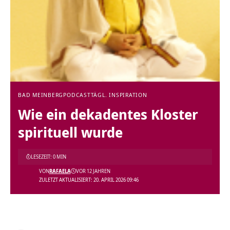
BAD MEINBERG
PODCAST
TÄGL. INSPIRATION
Wie ein dekadentes Kloster
spirituell wurde
LESEZEIT: 0 MIN
VON
RAFAELA
VOR 12 JAHREN
ZULETZT AKTUALISIERT: 20. APRIL 2026 09:46