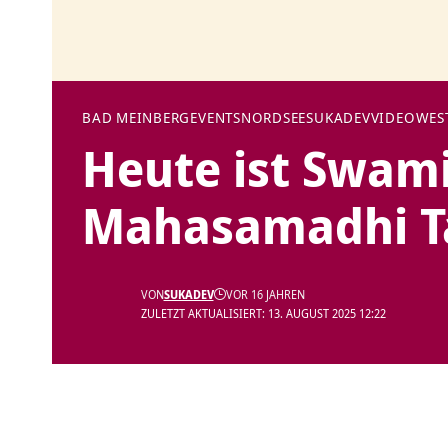
BAD MEINBERG
EVENTS
NORDSEE
SUKADEV
VIDEO
WES
Heute ist Swam
Mahasamadhi T
VON
SUKADEV
VOR 16 JAHREN
ZULETZT AKTUALISIERT: 13. AUGUST 2025 12:22