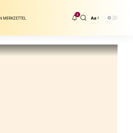
6
Aa
N MERKZETTEL
Größenänderung