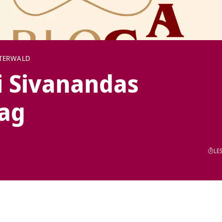
TERWALD
i Sivanandas
ag
LES