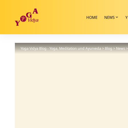
HOME
NEWS
Y
Yoga Vidya Blog - Yoga, Meditation und Ayurveda
>
Blog
>
News