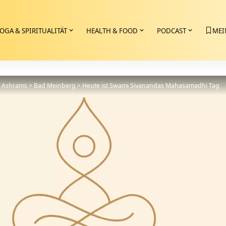
OGA & SPIRITUALITÄT
HEALTH & FOOD
PODCAST
MEI
>
Ashrams
>
Bad Meinberg
>
Heute ist Swami Sivanandas Mahasamadhi Tag