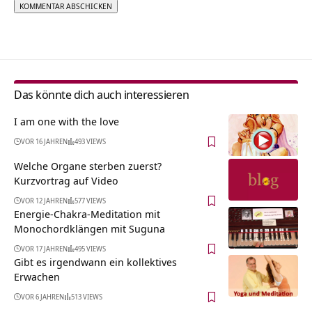
Alternative:
Das könnte dich auch interessieren
I am one with the love
VOR 16 JAHREN
493 VIEWS
Welche Organe sterben zuerst?
Kurzvortrag auf Video
VOR 12 JAHREN
577 VIEWS
Energie-Chakra-Meditation mit
Monochordklängen mit Suguna
VOR 17 JAHREN
495 VIEWS
Gibt es irgendwann ein kollektives
Erwachen
VOR 6 JAHREN
513 VIEWS