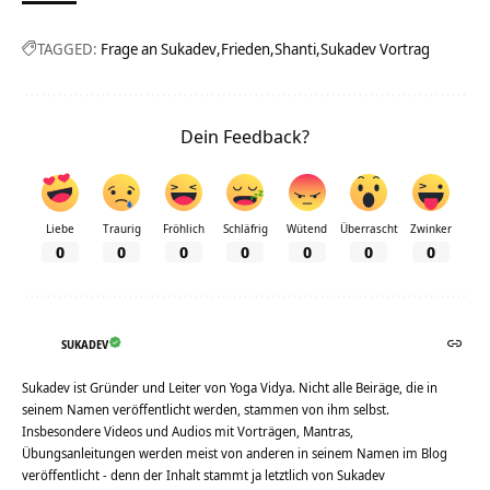
TAGGED:
Frage an Sukadev
Frieden
Shanti
Sukadev Vortrag
Dein Feedback?
Liebe
Traurig
Fröhlich
Schläfrig
Wütend
Überrascht
Zwinker
0
0
0
0
0
0
0
SUKADEV
Sukadev ist Gründer und Leiter von Yoga Vidya. Nicht alle Beiräge, die in
seinem Namen veröffentlicht werden, stammen von ihm selbst.
Insbesondere Videos und Audios mit Vorträgen, Mantras,
Übungsanleitungen werden meist von anderen in seinem Namen im Blog
veröffentlicht - denn der Inhalt stammt ja letztlich von Sukadev