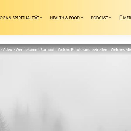
OGA & SPIRITUALITÄT
HEALTH & FOOD
PODCAST
MEI
>
Video
>
Wer bekommt Burnout – Welche Berufe sind betroffen – Welches Alter