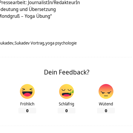
Pressearbeit: JournalistIn/RedakteurIn
Bedeutung und Übersetzung
„Mondgruß – Yoga Übung“
Sukadev
Sukadev Vortrag
yoga psychologie
Dein Feedback?
Fröhlich
Schläfrig
Wütend
0
0
0