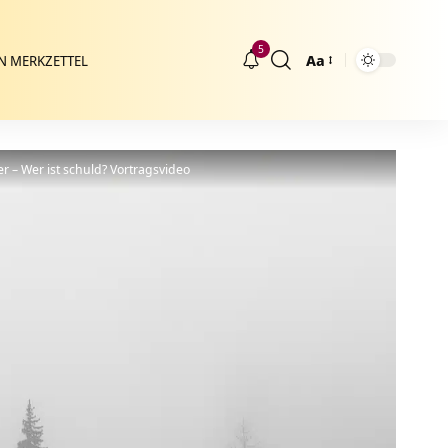
5
Aa
N MERKZETTEL
Größenänderung
 – Wer ist schuld? Vortragsvideo