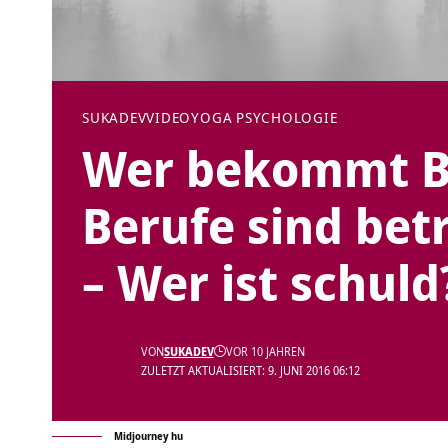
SUKADEV
VIDEO
YOGA PSYCHOLOGIE
Wer bekommt B
Berufe sind bet
– Wer ist schul
VON
SUKADEV
VOR 10 JAHREN
ZULETZT AKTUALISIERT: 9. JUNI 2016 06:12
Midjourney hu