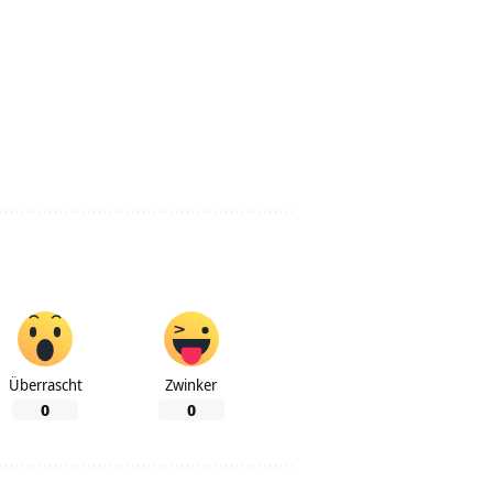
Überrascht
Zwinker
0
0