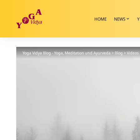
HOME
NEWS
Y
Yoga Vidya Blog - Yoga, Meditation und Ayurveda
>
Blog
>
Videos