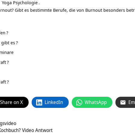
Yoga Psychologie
.
nout? Gibt es bestimmte Berufe, die von Burnout besonders betr
fen
?
 gibt es
?
minare
aft
?
aft
?
Share on X
LinkedIn
WhatsApp
Em
gsvideo
Kochbuch? Video Antwort