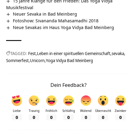
15 Jahre Klänge für den Frieden: Das Yoga Vidya
Musikfestival
Neuer Sevaka in Bad Meinberg
Fotoshow: Sivananda Mahasamadhi 2018
Neue Sevakas im Haus Yoga Vidya Bad Meinberg
TAGGED:
Fest
Leben in einer spirituellen Gemeinschaft
sevaka
Sommerfest
Unicorn
Yoga Vidya Bad Meinberg
Dein Feedback?
Liebe
Traurig
Fröhlich
Schläfrig
Wütend
Überrascht
Zwinker
0
0
0
0
0
0
0