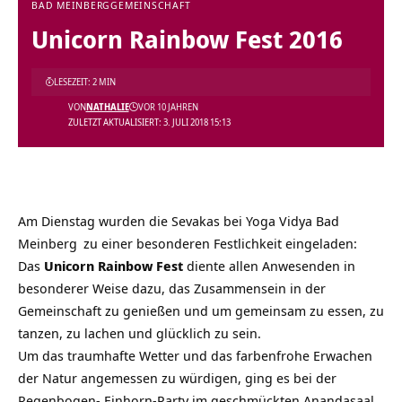
BAD MEINBERG
GEMEINSCHAFT
Unicorn Rainbow Fest 2016
LESEZEIT: 2 MIN
VON
NATHALIE
VOR 10 JAHREN
ZULETZT AKTUALISIERT: 3. JULI 2018 15:13
Am Dienstag wurden die Sevakas bei
Yoga Vidya Bad
Meinberg
zu einer besonderen Festlichkeit eingeladen:
Das
Unicorn Rainbow Fest
diente allen Anwesenden in
besonderer Weise dazu, das Zusammensein in der
Gemeinschaft zu genießen und um gemeinsam zu essen, zu
tanzen, zu lachen und glücklich zu sein.
Um das traumhafte Wetter und das farbenfrohe Erwachen
der Natur angemessen zu würdigen, ging es bei der
Regenbogen- Einhorn-Party im geschmückten Anandasaal