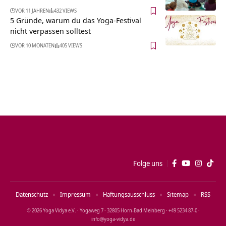
VOR 11 JAHREN
432 VIEWS
5 Gründe, warum du das Yoga-Festival
nicht verpassen solltest
VOR 10 MONATEN
405 VIEWS
Folge uns
Datenschutz
Impressum
Haftungsausschluss
Sitemap
RSS
© 2026 Yoga Vidya e.V. · Yogaweg 7 · 32805 Horn‑Bad Meinberg · +49 5234 87‑0 ·
info@yoga‑vidya.de