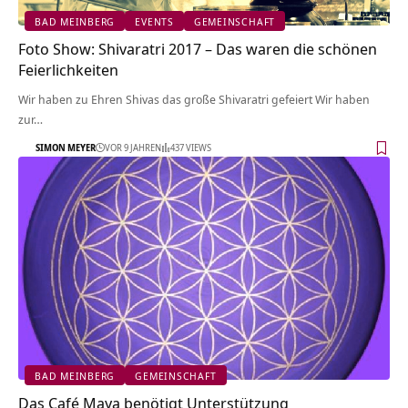
BAD MEINBERG
EVENTS
GEMEINSCHAFT
Foto Show: Shivaratri 2017 – Das waren die schönen
Feierlichkeiten
Wir haben zu Ehren Shivas das große Shivaratri gefeiert Wir haben
zur…
SIMON MEYER
VOR 9 JAHREN
437 VIEWS
BAD MEINBERG
GEMEINSCHAFT
Das Café Maya benötigt Unterstützung