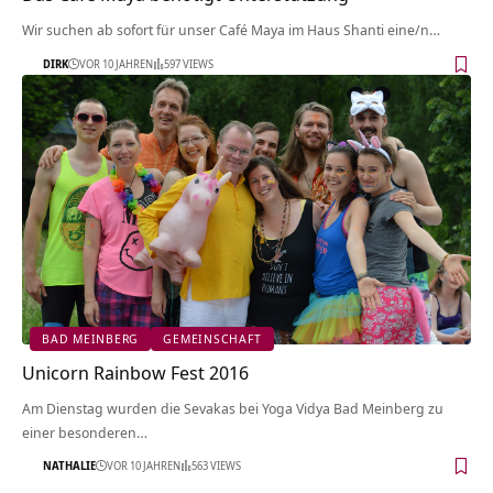
Wir suchen ab sofort für unser Café Maya im Haus Shanti eine/n…
DIRK
VOR 10 JAHREN
597 VIEWS
BAD MEINBERG
GEMEINSCHAFT
Unicorn Rainbow Fest 2016
Am Dienstag wurden die Sevakas bei Yoga Vidya Bad Meinberg zu
einer besonderen…
NATHALIE
VOR 10 JAHREN
563 VIEWS