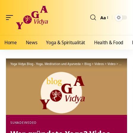
Aa
Größenänderun
Home
News
Yoga & Spiritualität
Health & Food
Yoga Vidya Blog - Yoga, Meditation und Ayurveda
>
Blog
>
Videos
>
Video
>
Wer grün
SUKADEV
VIDEO