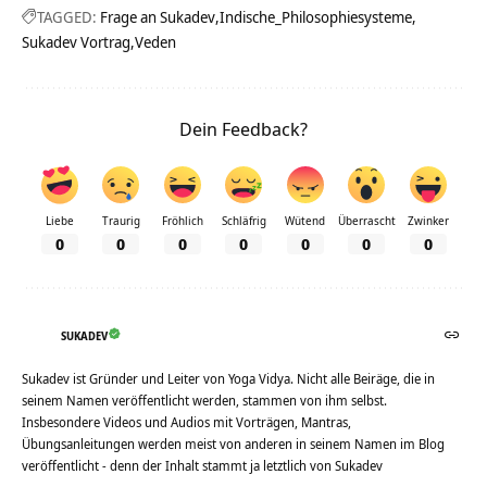
TAGGED:
Frage an Sukadev
Indische_Philosophiesysteme
Sukadev Vortrag
Veden
Dein Feedback?
Liebe
Traurig
Fröhlich
Schläfrig
Wütend
Überrascht
Zwinker
0
0
0
0
0
0
0
SUKADEV
Sukadev ist Gründer und Leiter von Yoga Vidya. Nicht alle Beiräge, die in
seinem Namen veröffentlicht werden, stammen von ihm selbst.
Insbesondere Videos und Audios mit Vorträgen, Mantras,
Übungsanleitungen werden meist von anderen in seinem Namen im Blog
veröffentlicht - denn der Inhalt stammt ja letztlich von Sukadev