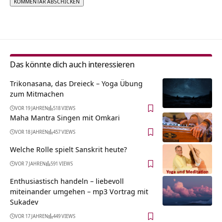
Alternative:
Das könnte dich auch interessieren
Trikonasana, das Dreieck – Yoga Übung
zum Mitmachen
VOR 19 JAHREN
518 VIEWS
Maha Mantra Singen mit Omkari
VOR 18 JAHREN
457 VIEWS
Welche Rolle spielt Sanskrit heute?
VOR 7 JAHREN
591 VIEWS
Enthusiastisch handeln – liebevoll
miteinander umgehen – mp3 Vortrag mit
Sukadev
VOR 17 JAHREN
449 VIEWS