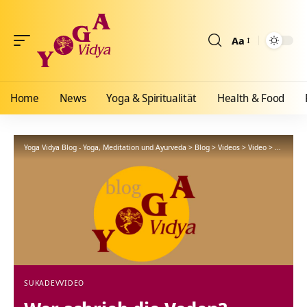
Aa
Größenänderun
Home
News
Yoga & Spiritualität
Health & Food
Yoga Vidya Blog - Yoga, Meditation und Ayurveda
>
Blog
>
Videos
>
Video
>
Wer schri
SUKADEV
VIDEO