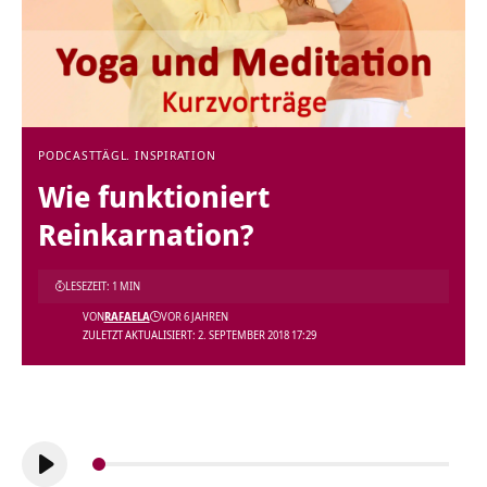
PODCAST
TÄGL. INSPIRATION
Wie funktioniert
Reinkarnation?
LESEZEIT: 1 MIN
VON
RAFAELA
VOR 6 JAHREN
ZULETZT AKTUALISIERT: 2. SEPTEMBER 2018 17:29
Audio-
Player