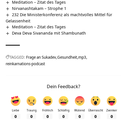
Meditation – Zitat des Tages
Nirvanashtakam – Strophe 1
232 Die Ministerkonferenz als machtvolles Mittel für
Gelassenheit
Meditation – Zitat des Tages
Deva Deva Sivananda mit Shambunath
TAGGED:
Frage an Sukadev
Gesundheit
mp3
reinkarnations-podcast
Dein Feedback?
Liebe
Traurig
Fröhlich
Schläfrig
Wütend
Überrascht
Zwinker
0
0
0
0
0
0
0