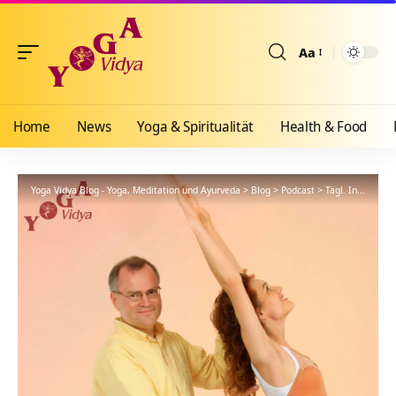
Aa
Größenänderun
Home
News
Yoga & Spiritualität
Health & Food
Yoga Vidya Blog - Yoga, Meditation und Ayurveda
>
Blog
>
Podcast
>
Tägl. Inspiration