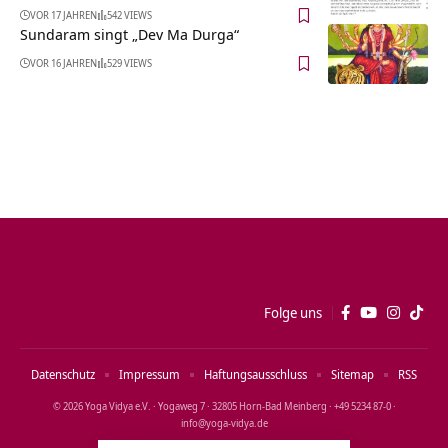
VOR 17 JAHREN
542 VIEWS
Sundaram singt „Dev Ma Durga“
VOR 16 JAHREN
529 VIEWS
Folge uns
Datenschutz
Impressum
Haftungsausschluss
Sitemap
RSS
© 2026 Yoga Vidya e.V. · Yogaweg 7 · 32805 Horn‑Bad Meinberg · +49 5234 87‑0 ·
info@yoga‑vidya.de