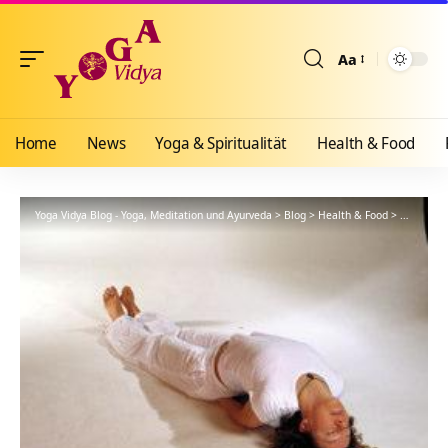
Aa
Größenänderun
Home
News
Yoga & Spiritualität
Health & Food
Yoga Vidya Blog - Yoga, Meditation und Ayurveda
>
Blog
>
Health & Food
>
Yogathera