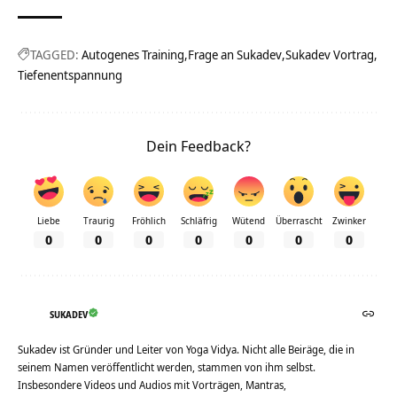
TAGGED:
Autogenes Training
Frage an Sukadev
Sukadev Vortrag
Tiefenentspannung
Dein Feedback?
Liebe
Traurig
Fröhlich
Schläfrig
Wütend
Überrascht
Zwinker
0
0
0
0
0
0
0
SUKADEV
Sukadev ist Gründer und Leiter von Yoga Vidya. Nicht alle Beiräge, die in
seinem Namen veröffentlicht werden, stammen von ihm selbst.
Insbesondere Videos und Audios mit Vorträgen, Mantras,