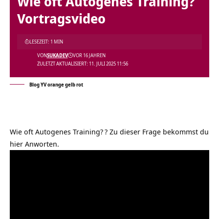
Wie oft Autogenes Training?
Vortragsvideo
LESEZEIT: 1 MIN
VON
SUKADEV
VOR 16 JAHREN
ZULETZT AKTUALISIERT: 11. JULI 2025 11:56
Blog YV orange gelb rot
Wie oft Autogenes Training?
? Zu dieser Frage bekommst du
hier Anworten.