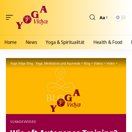
Aa
Größenänderun
Home
News
Yoga & Spiritualität
Health & Food
Yoga Vidya Blog - Yoga, Meditation und Ayurveda
>
Blog
>
Videos
>
Video
>
Wie oft A
SUKADEV
VIDEO