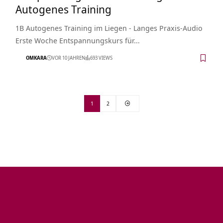
Autogenes Training
1B Autogenes Training im Liegen - Langes Praxis-Audio
Erste Woche Entspannungskurs für…
OMKARA
VOR 10 JAHREN
693 VIEWS
1
2