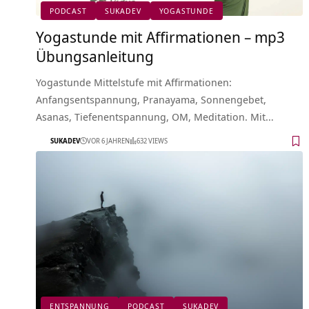
PODCAST
SUKADEV
YOGASTUNDE
Yogastunde mit Affirmationen – mp3
Übungsanleitung
Yogastunde Mittelstufe mit Affirmationen:
Anfangsentspannung, Pranayama, Sonnengebet,
Asanas, Tiefenentspannung, OM, Meditation. Mit…
SUKADEV
VOR 6 JAHREN
632 VIEWS
ENTSPANNUNG
PODCAST
SUKADEV