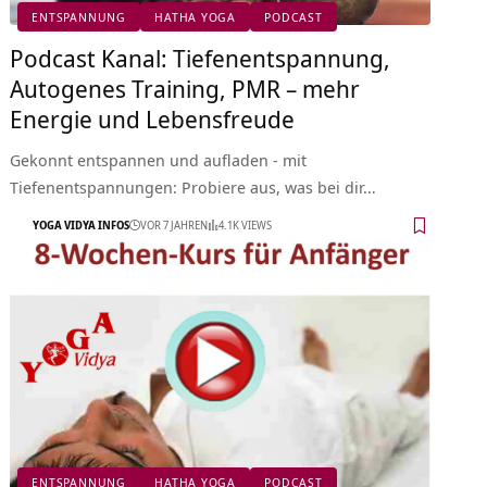
ENTSPANNUNG
HATHA YOGA
PODCAST
Podcast Kanal: Tiefenentspannung,
Autogenes Training, PMR – mehr
Energie und Lebensfreude
Gekonnt entspannen und aufladen - mit
Tiefenentspannungen: Probiere aus, was bei dir…
YOGA VIDYA INFOS
VOR 7 JAHREN
4.1K VIEWS
ENTSPANNUNG
HATHA YOGA
PODCAST