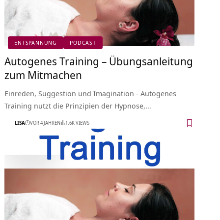
ENTSPANNUNG
PODCAST
Autogenes Training – Übungsanleitung
zum Mitmachen
Einreden, Suggestion und Imagination - Autogenes
Training nutzt die Prinzipien der Hypnose,…
LISA
VOR 4 JAHREN
1.6K VIEWS