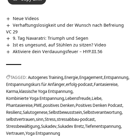
Neue Videos
Verhaftungslosigkeit und der Wunsch nach Befreiung
VC 29
9. Tag Navaratri: Triumph und Segen
Ist es ungesund, auf Stühlen zu sitzen? Video
Aktiviere dein Verdauungsfeuer – HYP.III.56
TAGGED:
Autogenes Training
Energie
Engagement
Entspannung
Entspannungskurs für Anfänger
erfolg-podcast
Fantasiereise
Karma
klassische Yoga Entspannung
Kombinierte Yoga Entspannung
Lebensfreude
Liebe
Phantasiereise
PME
positives Denken
Positives Denken Podcast
Resilienz
Salutogenese
Selbstbewusstsein
Selbstverantwortung
selbstvertrauen
sinn
Stress
stressabbau-podcast
Stressbewältigung
Sukadev
Sukadev Bretz
Tiefenentspannung
Vertrauen
Yoga Entspannung