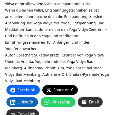
vidya.de/profiles/blogs/video-entspannungskurs
.
Wenn du lernen willst, Entspannungstechniken selbst
anzuleiten, dann mache doch die
Entspannungskursleiter
Ausbildung
bei Yoga Vidya mit.
Yoga
,
Entspannung
und
Meditation
kannst du lernen in den
Yoga Vidya Zentren
–
und natürlich in den
Yoga und Meditation
Einführungsseminaren
für Anfänger und in den
Yogaferienwochen
.
Autor, Sprecher:
Sukadev Bretz
, Gründer von
Yoga Vidya
.
Übende: Ananta, Yogalehrende bei Yoga Vidya Bad
Meinberg. Aufnahme/Schnitt: Tim,
Yogalehrer
bei Yoga
Vidya Bad Meinberg. Aufnahme-Ort: Chakra-Pyramide
Yoga
Vidya Bad Meinberg
.
Facebook
Share on X
LinkedIn
WhatsApp
Email
Copy Link