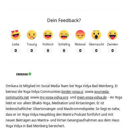
Dein Feedback?
Liebe
Traurig
Fröhlich
Schläfrig
Wütend
Überrascht
Zwinker
0
0
0
0
0
0
0
OMKARA
Omkara ist Mitglied im Social Media Team bei Yoga Vidya Bad Meinberg. Er
betreut die Yoga Vidya Communities
kinder-yoga.cc
sowie
ayurveda-
community.net
sowie
my.yoga-vidya.org
und
mein.yoga-vidya.de
- An Yoga
liebt er vor allem Bhakti-Yoga, Meditation und Kirtansingen. Er ist
leidenschaftlicher Obertonsänger und Maultrommelspieler. So liegt es nahe,
dass er im Yoga Vidya Hauptblog den Mantra Podcast fortführt und mit
neuen Beiträgen aus Mantra- und Kirtan Gesangsaufnahmen aus dem Haus
Yoga Vidya in Bad Meinberg bereichert.