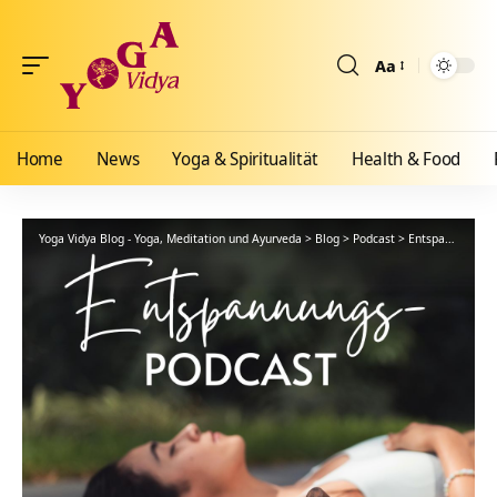
Aa
Größenänderun
Home
News
Yoga & Spiritualität
Health & Food
Yoga Vidya Blog - Yoga, Meditation und Ayurveda
>
Blog
>
Podcast
>
Entspannung
>