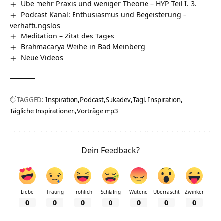
Übe mehr Praxis und weniger Theorie – HYP Teil I. 3.
Podcast Kanal: Enthusiasmus und Begeisterung –
verhaftungslos
Meditation – Zitat des Tages
Brahmacarya Weihe in Bad Meinberg
Neue Videos
TAGGED:
Inspiration
Podcast
Sukadev
Tägl. Inspiration
Tägliche Inspirationen
Vorträge mp3
Dein Feedback?
Liebe
Traurig
Fröhlich
Schläfrig
Wütend
Überrascht
Zwinker
0
0
0
0
0
0
0