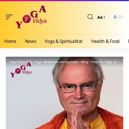
Aa
Größenänderun
Home
News
Yoga & Spiritualität
Health & Food
Yoga Vidya Blog - Yoga, Meditation und Ayurveda
>
Blog
>
Podcast
>
Tägl. Inspiration