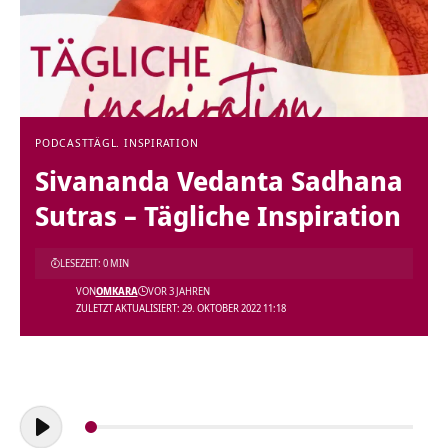
PODCAST
TÄGL. INSPIRATION
Sivananda Vedanta Sadhana
Sutras – Tägliche Inspiration
LESEZEIT: 0 MIN
VON
OMKARA
VOR 3 JAHREN
ZULETZT AKTUALISIERT: 29. OKTOBER 2022 11:18
Audio-
Player