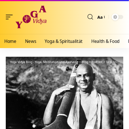
Aa
Größenänderun
Home
News
Yoga & Spiritualität
Health & Food
Yoga Vidya Blog - Yoga, Meditation und Ayurveda
>
Blog
>
Podcast
>
Tägl. Inspiration