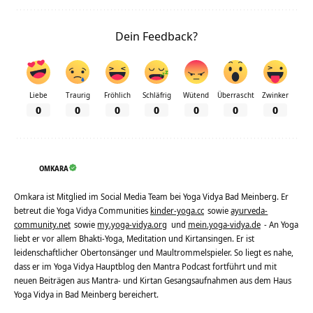
Dein Feedback?
Liebe
Traurig
Fröhlich
Schläfrig
Wütend
Überrascht
Zwinker
0
0
0
0
0
0
0
OMKARA
Omkara ist Mitglied im Social Media Team bei Yoga Vidya Bad Meinberg. Er
betreut die Yoga Vidya Communities
kinder-yoga.cc
sowie
ayurveda-
community.net
sowie
my.yoga-vidya.org
und
mein.yoga-vidya.de
- An Yoga
liebt er vor allem Bhakti-Yoga, Meditation und Kirtansingen. Er ist
leidenschaftlicher Obertonsänger und Maultrommelspieler. So liegt es nahe,
dass er im Yoga Vidya Hauptblog den Mantra Podcast fortführt und mit
neuen Beiträgen aus Mantra- und Kirtan Gesangsaufnahmen aus dem Haus
Yoga Vidya in Bad Meinberg bereichert.