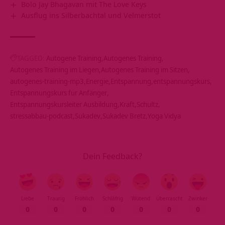
Bolo Jay Bhagavan mit The Love Keys
Ausflug ins Silberbachtal und Velmerstot
TAGGED:
Autogene Training
Autogenes Training
Autogenes Training im Liegen
Autogenes Training im Sitzen
autogenes-training-mp3
Energie
Entspannung
entspannungskurs
Entspannungskurs für Anfänger
Entspannungskursleiter Ausbildung
Kraft
Schultz
stressabbau-podcast
Sukadev
Sukadev Bretz
Yoga Vidya
Dein Feedback?
Liebe
Traurig
Fröhlich
Schläfrig
Wütend
Überrascht
Zwinker
0
0
0
0
0
0
0