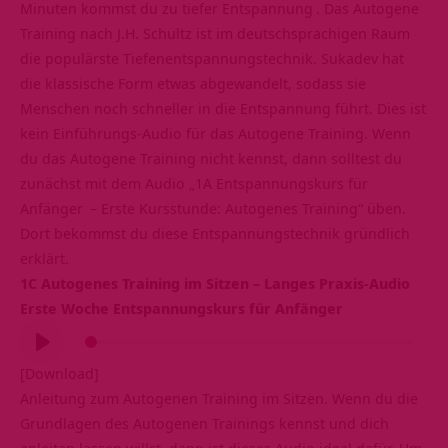
Minuten kommst du zu tiefer
Entspannung
. Das Autogene
Training nach J.H. Schultz ist im deutschsprachigen Raum
die populärste Tiefenentspannungstechnik. Sukadev hat
die klassische Form etwas abgewandelt, sodass sie
Menschen noch schneller in die Entspannung führt. Dies ist
kein Einführungs-Audio für das Autogene Training. Wenn
du das Autogene Training nicht kennst, dann solltest du
zunächst mit dem Audio „1A
Entspannungskurs für
Anfänger
– Erste Kursstunde: Autogenes Training“ üben.
Dort bekommst du diese Entspannungstechnik gründlich
erklärt.
1C Autogenes Training im Sitzen – Langes Praxis-Audio
Erste Woche Entspannungskurs für Anfänger
Audio-
Player
[Download]
Anleitung zum Autogenen Training im Sitzen. Wenn du die
Grundlagen des Autogenen Trainings kennst und dich
anleiten lassen willst, dann ist dieses Audio ideal dafür. Um