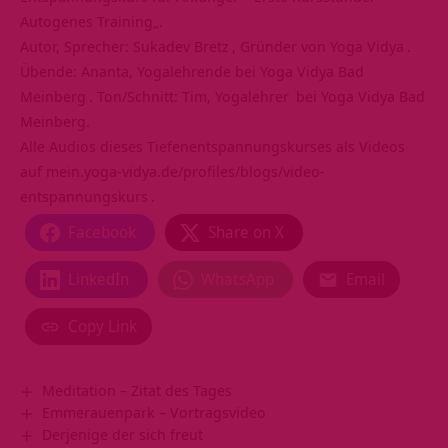
Autogenes Training
„.
Autor, Sprecher:
Sukadev Bretz
, Gründer von
Yoga Vidya
.
Übende: Ananta, Yogalehrende bei
Yoga Vidya Bad
Meinberg
. Ton/Schnitt: Tim,
Yogalehrer
bei Yoga Vidya Bad
Meinberg.
Alle Audios dieses Tiefenentspannungskurses als Videos
auf
mein.yoga-vidya.de/profiles/blogs/video-
entspannungskurs
.
Facebook
Share on X
LinkedIn
WhatsApp
Email
Copy Link
Meditation – Zitat des Tages
Emmerauenpark‏‎ – Vortragsvideo
Derjenige der sich freut