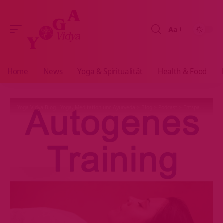
Aa
Größenänderun
Home
News
Yoga & Spiritualität
Health & Food
Yoga Vidya Blog - Yoga, Meditation und Ayurveda
>
Blog
>
Podcast
>
Entspannung
>