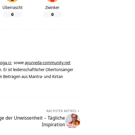
Überrascht
Zwinker
0
0
yoga.cc
sowie
ayurveda-community.net
. Er ist leidenschaftlicher Obertonsänger
n Beiträgen aus Mantra- und Kirtan
NÄCHSTER ARTIKEL
e der Unwissenheit – Tägliche
Inspiration