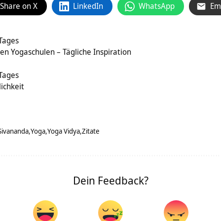
Share on X
LinkedIn
WhatsApp
Em
 Tages
en Yogaschulen – Tägliche Inspiration
 Tages
ichkeit
Sivananda
Yoga
Yoga Vidya
Zitate
Dein Feedback?