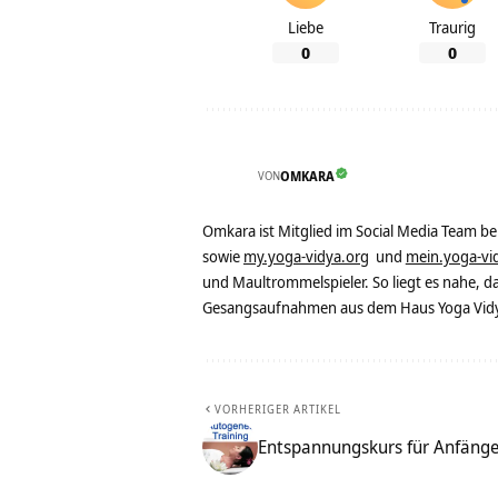
Liebe
Traurig
0
0
VON
OMKARA
Omkara ist Mitglied im Social Media Team b
sowie
my.yoga-vidya.org
und
mein.yoga-vi
und Maultrommelspieler. So liegt es nahe, 
Gesangsaufnahmen aus dem Haus Yoga Vidya
VORHERIGER ARTIKEL
Entspannungskurs für Anfäng