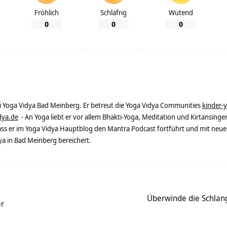
Fröhlich
Schläfrig
Wütend
0
0
0
ei Yoga Vidya Bad Meinberg. Er betreut die Yoga Vidya Communities
kinder-
dya.de
- An Yoga liebt er vor allem Bhakti-Yoga, Meditation und Kirtansingen
dass er im Yoga Vidya Hauptblog den Mantra Podcast fortführt und mit neue
 in Bad Meinberg bereichert.
Überwinde die Schlang
er