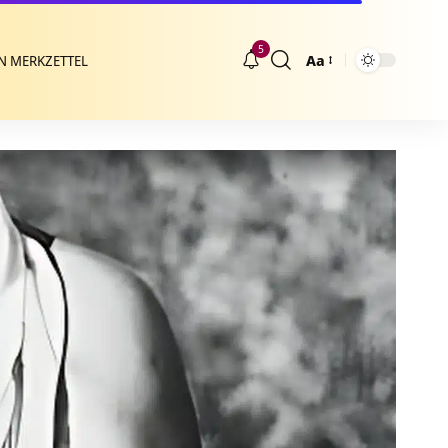
5
Aa
N MERKZETTEL
Größenänderung