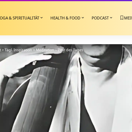
OGA & SPIRITUALITÄT
HEALTH & FOOD
PODCAST
MEI
t
>
Tägl. Inspiration
>
Meditation – Zitat des Tages