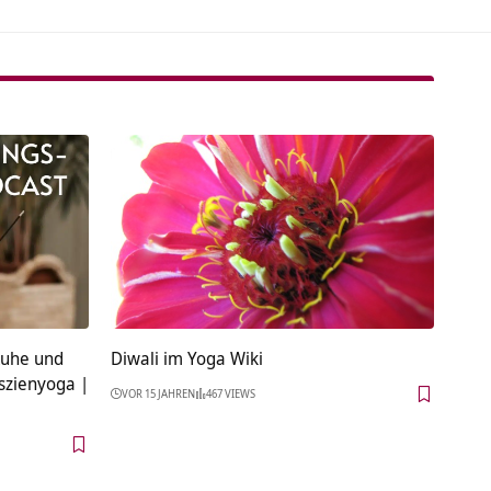
Ruhe und
Diwali im Yoga Wiki
szienyoga |
VOR 15 JAHREN
467 VIEWS