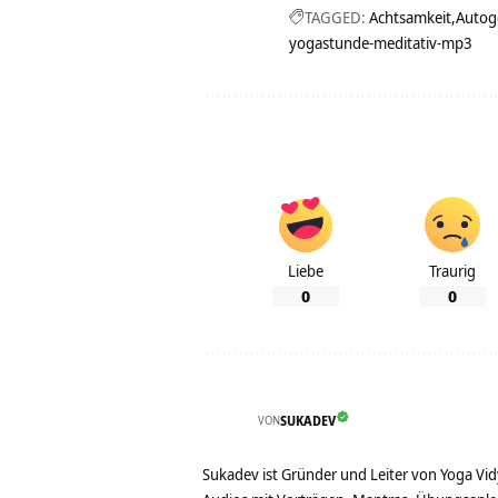
TAGGED:
Achtsamkeit
Autog
yogastunde-meditativ-mp3
Liebe
Traurig
0
0
VON
SUKADEV
Sukadev ist Gründer und Leiter von Yoga Vid