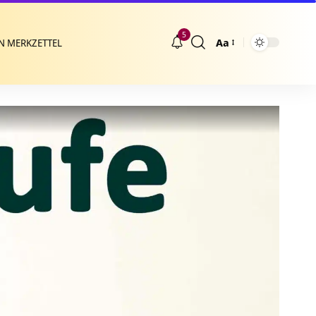
5
Aa
N MERKZETTEL
Größenänderung