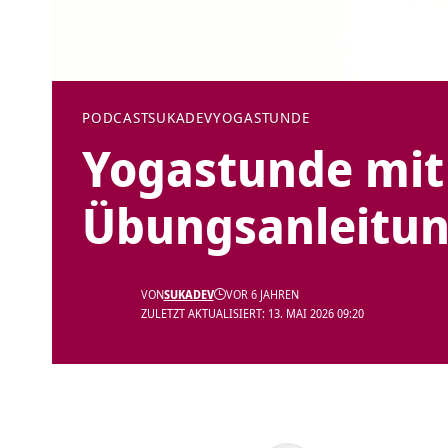
PODCAST
SUKADEV
YOGASTUNDE
Yogastunde mit
Übungsanleitu
VON
SUKADEV
VOR 6 JAHREN
ZULETZT AKTUALISIERT: 13. MAI 2026 09:20