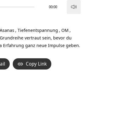
00:00
Pfeiltasten
Hoch/Runter
benutzen,
Asanas
,
Tiefenentspannung
,
OM
,
um
Grundreihe vertraut sein, bevor du
die
ga Erfahrung ganz neue Impulse geben.
Lautstärke
zu
ail
Copy Link
regeln.