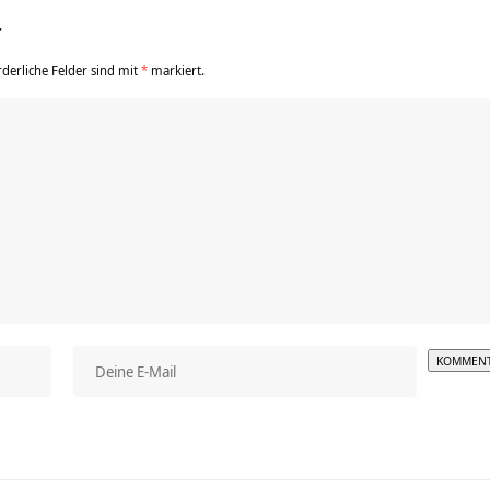
r
rderliche Felder sind mit
*
markiert.
Alterna