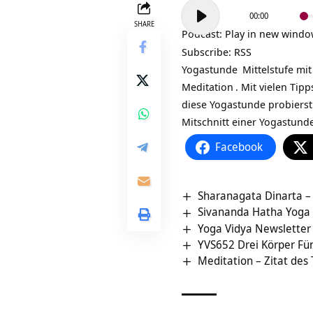
Audio-
00:00
Player
SHARE
Podcast:
Play in new wind
Subscribe:
RSS
Yogastunde
Mittelstufe mi
Meditation
. Mit vielen Tip
diese Yogastunde probierst
Mitschnitt einer Yogastund
Facebook
Sharanagata Dinarta – 
Sivananda Hatha Yoga S
Yoga Vidya Newsletter
YVS652 Drei Körper Fün
Meditation – Zitat des