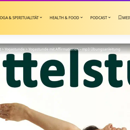
OGA & SPIRITUALITÄT
HEALTH & FOOD
PODCAST
MEI
t
>
Yogastunde
>
Yogastunde mit Affirmationen – mp3 Übungsanleitung