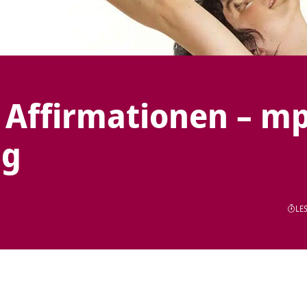
 Affirmationen – m
ng
LES