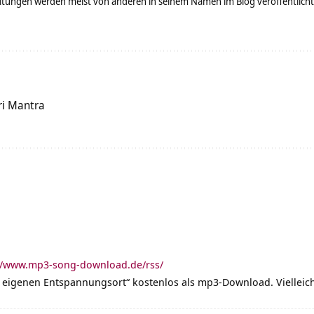
tungen werden meist von anderen in seinem Namen im Blog veröffentlicht - 
ri Mantra
//www.mp3-song-download.de/rss/
eigenen Entspannungsort“ kostenlos als mp3-Download. Vielleicht