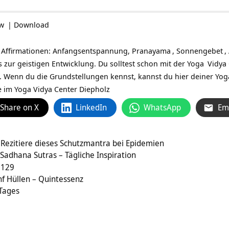
ow
|
Download
t Affirmationen: Anfangsentspannung,
Pranayama
,
Sonnengebet
,
ps zur geistigen Entwicklung. Du solltest schon mit der
Yoga
Vidya 
. Wenn du die Grundstellungen kennst, kannst du hier deiner Yo
e im Yoga Vidya Center Diepholz
Share on X
LinkedIn
WhatsApp
Em
Rezitiere dieses Schutzmantra bei Epidemien
adhana Sutras – Tägliche Inspiration
 129
f Hüllen – Quintessenz
 Tages