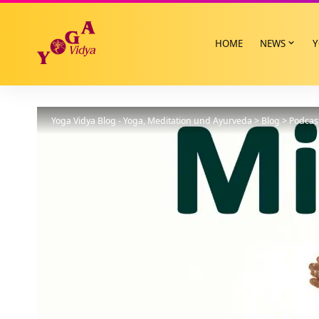
HOME
NEWS
Y
Yoga Vidya Blog - Yoga, Meditation und Ayurveda
>
Blog
>
Podcas