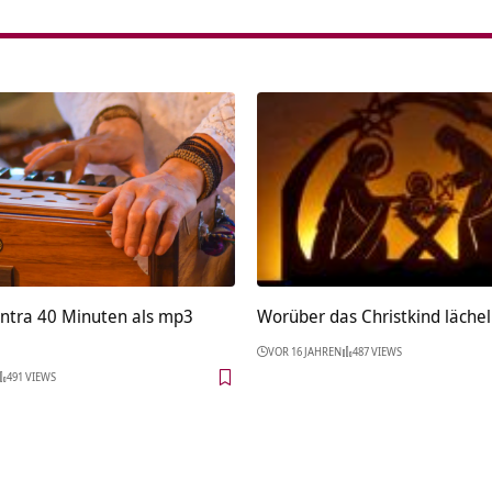
ntra 40 Minuten als mp3
Worüber das Christkind läche
VOR 16 JAHREN
487 VIEWS
491 VIEWS